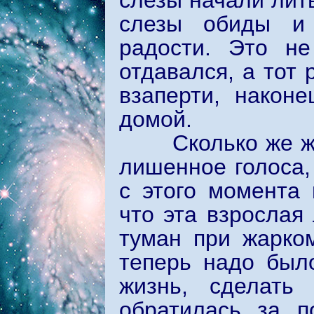
слезы начали лить
слезы обиды и 
радости. Это н
отдавался, а тот 
взаперти, након
домой.
Сколько же жизн
лишенное голоса, 
с этого момента
что эта взрослая
туман при жарко
теперь надо был
жизнь, сделать
обратилась за 