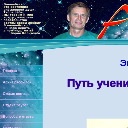
Э
Главная
Путь учен
Архив рассылок
Скорая помощь
Студия "Аура"
Вопросы и ответы