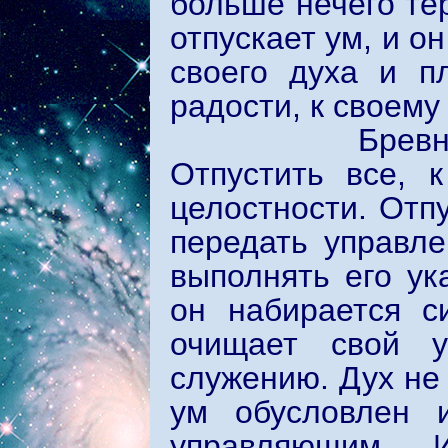
больше нечего тер
отпускает ум, и о
своего духа и п
радости, к своем
Бревно симво
Отпустить все, 
целостности. Отпу
передать управле
выполнять его ук
он набирается с
очищает свой 
служению. Дух не 
ум обусловлен 
управляющим. 