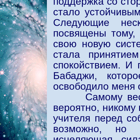
поддержка со стор
стало устойчивым
Следующие нес
посвящены тому, 
свою новую сист
стала принятием
спокойствием. И 
Бабаджи, котор
освободило меня 
Самому вести э
вероятно, никому 
учителя перед со
возможно, но 
исцеляющая сил