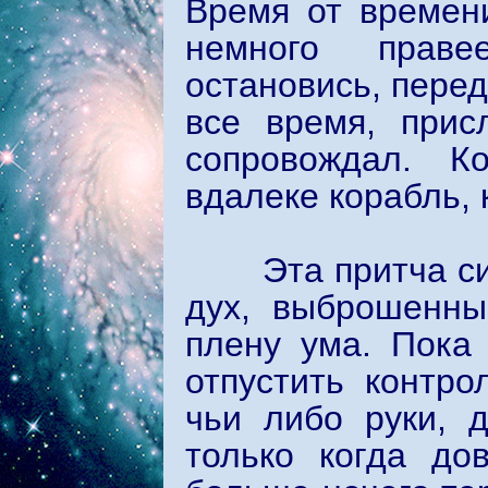
Время от времен
немного прав
остановись, пере
все время, прис
сопровождал. К
вдалеке корабль, 
Эта притча симв
дух, выброшенны
плену ума. Пока 
отпустить контро
чьи либо руки, 
только когда до