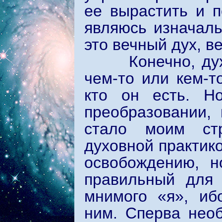
ее вырастить и п
являюсь изначаль
это вечный дух, в
Конечно, дух не
чем-то или кем-т
кто он есть. Н
преобразовании,
стало моим стр
духовной практико
освобождению, н
правильный для 
мнимого «я», иб
ним. Сперва необ