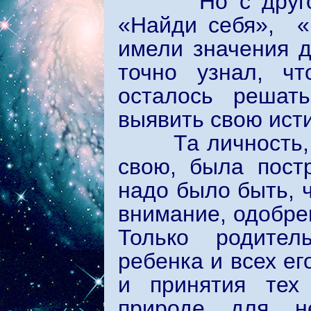
Но с другой с
«Найди себя», «
имели значения д
точно узнал, чт
осталось решат
выявить свою ист
Та личность, ко
свою, была пост
надо было быть, 
внимание, одобре
Только родител
ребенка и всех ег
и принятия тех 
природе для не