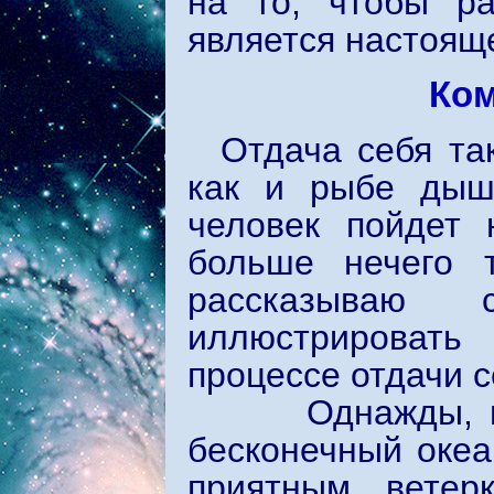
на то, чтобы ра
является настоя
Ко
Отдача себя та
как и рыбе дыша
человек пойдет 
больше нечего 
рассказываю 
иллюстрировать
процессе отдачи с
Однажды, на п
бесконечный океа
приятным ветер