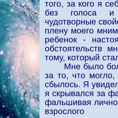
того, за кого я с
без голоса и 
чудотворные свойс
плену моего мнимо
ребенок - насто
обстоятельств м
тому, который ста
Мне было больно 
за то, что могло
сбылось. Я увиде
я скрывался за ф
фальшивая личнос
взрослого че