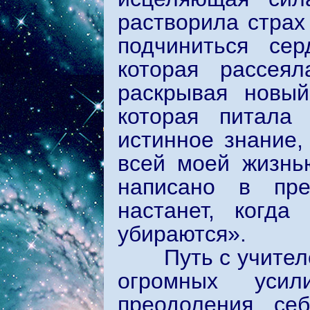
растворила страх
подчиниться се
которая рассея
раскрывая новы
которая питала
истинное знание,
всей моей жизнь
написано в пре
настанет, когда
убираются».
Путь с учителем 
огромных усил
преодоления себ