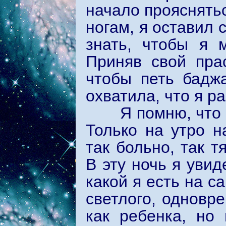
начало прояснятьс
ногам, я оставил 
знать, чтобы я 
Приняв свой пра
чтобы петь бадж
охватила, что я р
Я помню, что ры
Только на утро н
так больно, так т
В эту ночь я увид
какой я есть на с
светлого, одновр
как ребенка, но 