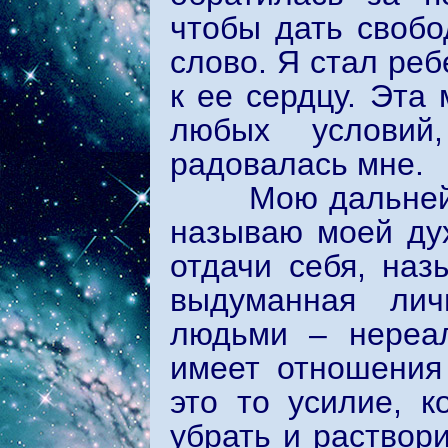
чтобы дать свобо
слово. Я стал реб
к ее сердцу. Эта
любых условий
радовалась мне.
Мою дальнейшую
называю моей дух
отдачи себя, наз
выдуманная лич
людьми – нереал
имеет отношения 
это то усилие, к
убрать и раствор