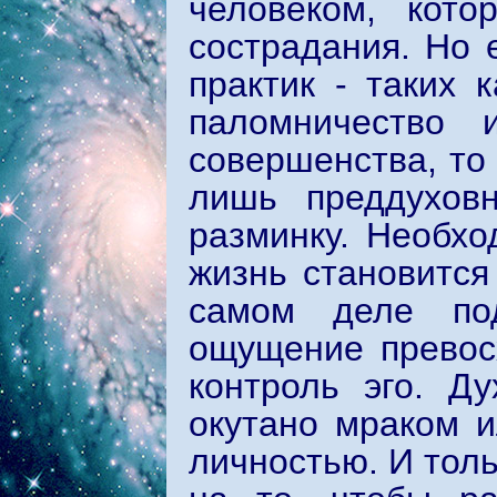
человеком, кото
сострадания. Но 
практик - таких 
паломничество и
совершенства, то
лишь преддухов
разминку. Необхо
жизнь становится
самом деле под
ощущение превосх
контроль эго. Д
окутано мраком 
личностью. И толь