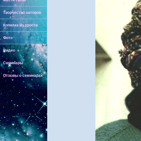
Места силы
Творчество авторов
Копилка мудрости
Фото
Видео
Семинары
Отзывы о семинарах