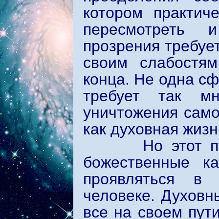
котором практич
пересмотреть 
прозрения требуе
своим слабостя
конца. Не одна с
требует так мн
уничтожения само
как духовная жизн
Но этот путь 
божественные ка
проявляться в
человеке. Духовны
все на своем пут