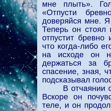
мне плыть». Го
«Отпусти брев
доверяйся мне. Я
Теперь он стоял
отпустит бревно 
что когда-либо ег
на исходе он н
держаться за б
спасение, зная, ч
подсказывал голос
В отчаянии он о
Вскоре он почув
теле, и он продол