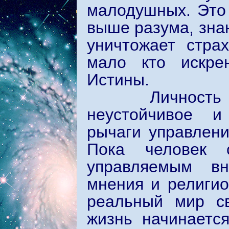
малодушных. Это 
выше разума, зна
уничтожает стра
мало кто искре
Истины.
Личность нере
неустойчивое и
рычаги управлени
Пока человек 
управляемым вн
мнения и религио
реальный мир св
жизнь начинается