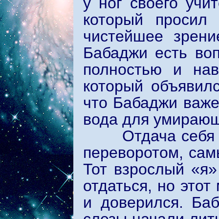
у ног своего учи
который просил 
чистейшее зрени
Бабаджи есть во
полностью и нав
который объявилс
что Бабаджи важен
вода для умирающ
Отдача себя бы
переворотом, са
Тот взрослый «я»
отдаться, но этот
и доверился. Ба