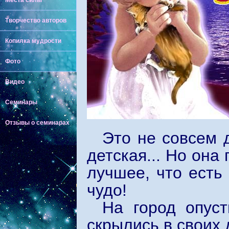
Места силы
Творчество авторов
Копилка мудрости
Фото
Видео
Семинары
Отзывы о семинарах
Это не совсем д
детская... Но она
лучшее, что есть 
чудо!
На город опус
скрылись в своих 