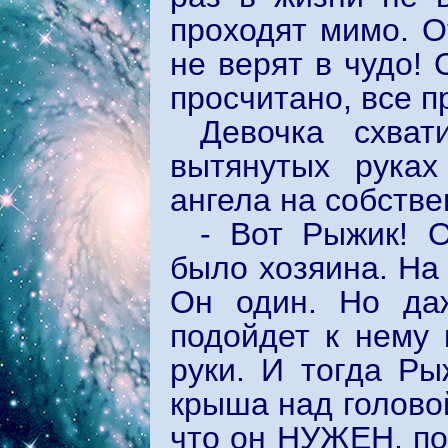
проходят мимо. О
не верят в чудо! 
просчитано, все п
Девочка схват
вытянутых руках
ангела на собстве
- Вот Рыжик! 
было хозяина. На
Он один. Но да
подойдет к нему 
руки. И тогда Ры
крыша над головой
что он НУЖЕН, по