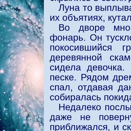
Луна то выплыва
их объятиях, кутал
Во дворе мног
фонарь. Он тускл
покосившийся г
деревянной скам
сидела девочка.
песке. Рядом дре
спал, отдавая да
собиралась покида
Недалеко послы
даже не поверн
приближался, и с