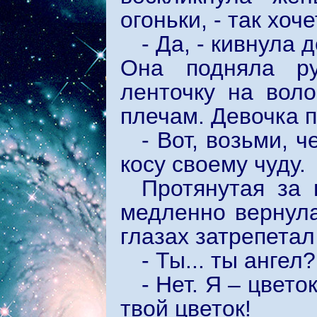
огоньки, - так хоч
- Да, - кивнула 
Она подняла ру
ленточку на вол
плечам. Девочка п
- Вот, возьми, 
косу своему чуду.
Протянутая за 
медленно вернула
глазах затрепетал
- Ты... ты ангел?
- Нет. Я – цвето
твой цветок!