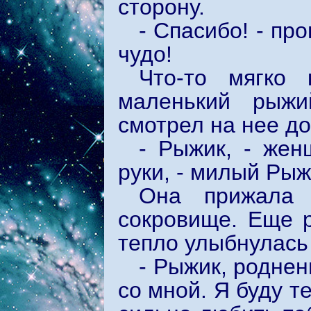
сторону.
- Спасибо! - пр
чудо!
Что-то мягко 
маленький рыжи
смотрел на нее до
- Рыжик, - жен
руки, - милый Рыж
Она прижала 
сокровище. Еще р
тепло улыбнулась
- Рыжик, роднен
со мной. Я буду т