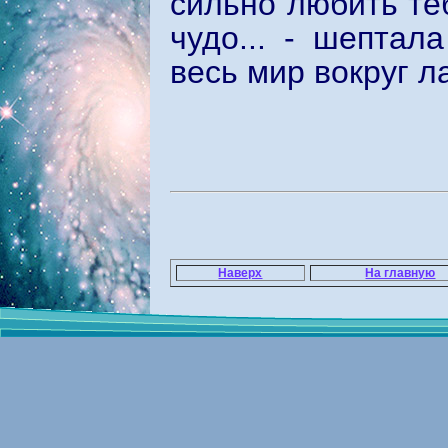
сильно любить те
чудо... - шептал
весь мир вокруг л
Наверх
На главную