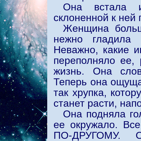
Она встала 
склоненной к ней 
Женщина больш
нежно гладила 
Неважно, какие и
переполняло ее,
жизнь. Она сло
Теперь она ощуща
так хрупка, котор
станет расти, нап
Она подняла го
ее окружало. Все
ПО-ДРУГОМУ. О