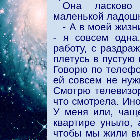
Она ласково 
маленькой ладошк
- А в моей жизн
- я совсем одна
работу, с раздра
плетусь в пустую 
Говорю по телефо
ей совсем не нуж
Смотрю телевизор
что смотрела. Ино
У меня или, чаще
квартире уныло, а
чтобы мы жили вм