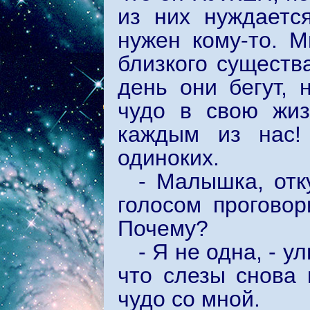
из них нуждаетс
нужен кому-то. М
близкого существ
день они бегут, 
чудо в свою жиз
каждым из нас!
одиноких.
- Малышка, отк
голосом прогово
Почему?
- Я не одна, - у
что слезы снова 
чудо со мной.