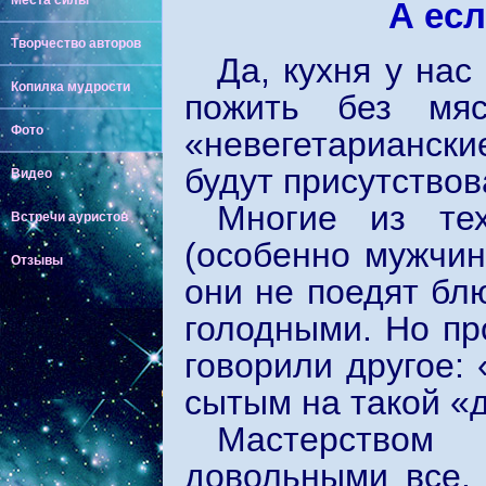
Места силы
А есл
Творчество авторов
Да, кухня у на
Копилка мудрости
пожить без мя
Фото
«невегетариански
будут присутствов
Видео
Многие из тех
Встречи ауристов
(особенно мужчин
Отзывы
они не поедят бл
голодными. Но пр
говорили другое:
сытым на такой «
Мастерством
довольными все.