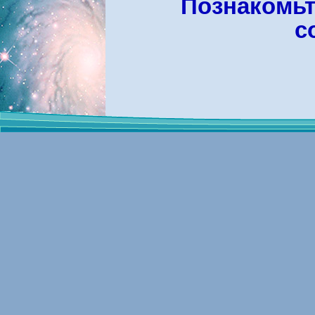
Познакомьт
с