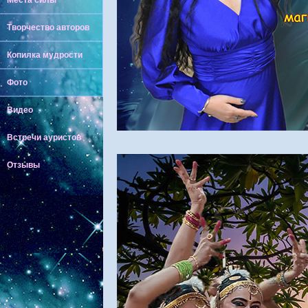
Места силы
Творчество авторов
Копилка мудрости
Фото
Видео
Встречи ауристов
Отзывы