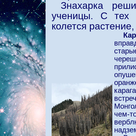
Знахарка реш
ученицы. С тех
колется растение,
Кар
вправ
стары
череш
прили
опуш
оран
караг
встре
Монго
чем-
вербл
надзе