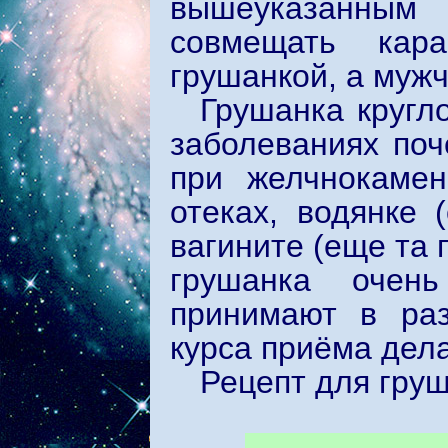
вышеуказанным
совмещать кар
грушанкой, а муж
Грушанка кругл
заболеваниях поч
при желчнокамен
отеках, водянке 
вагините (еще та 
грушанка очен
принимают в раз
курса приёма дел
Рецепт для груш