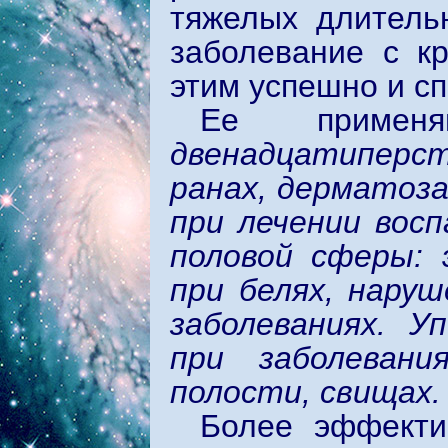
тяжелых длитель
заболевание с кр
этим успешно и сп
Ее применяю
двенадцатиперст
ранах, дерматоза
при лечении вос
половой сферы: 
при белях, наруш
заболеваниях. 
при заболевани
полости, свищах.
Более эффекти