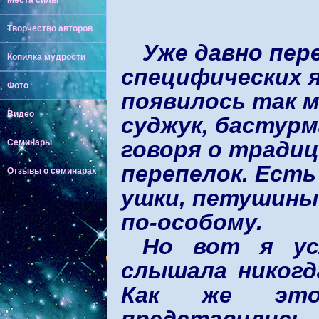
Места силы
Творчество авторов
Уже давно пер
Копилка мудрости
специфических 
Фото
появилось так м
Видео
суджук, бастурма
говоря о тради
Семинары
перепелок. Есть
Отзывы о семинарах
ушки, петушины
по-особому.
Но вот я ус
слышала никогд
Как же это