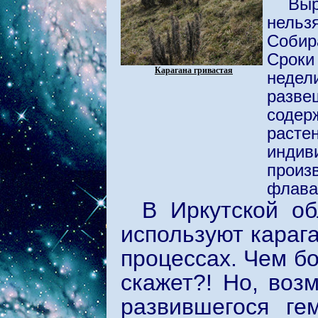
Выр
нельзя
Собир
Сроки
Карагана гривастая
неде
разве
соде
расте
индив
произ
флава
В Иркутской о
используют караг
процессах. Чем бо
скажет?! Но, воз
развившегося ге