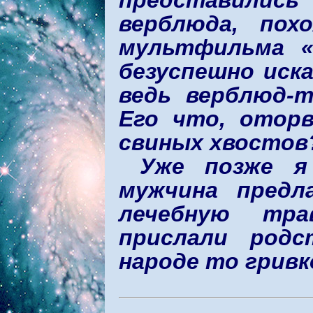
представилис
верблюда, пох
мультфильма «
безуспешно иск
ведь верблюд-т
Его что, оторв
свиных хвостов
Уже позже я
мужчина предл
лечебную тра
прислали родс
народе то грив