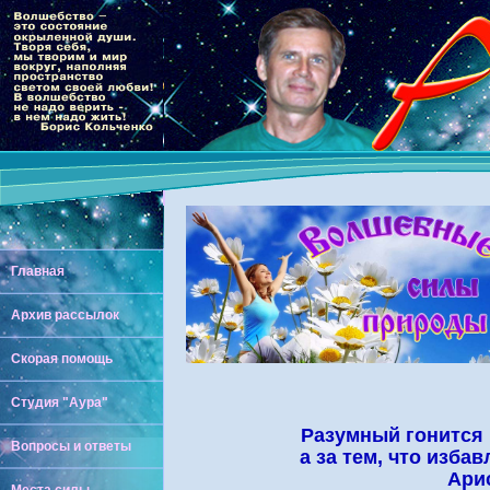
Главная
Архив рассылок
Скорая помощь
Студия "Аура"
Разумный гонится н
Вопросы и ответы
а за тем, что изба
Ари