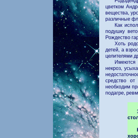
Рододенд
цветком Андр
вещества, урс
различные фл
Как испо
подушку вето
Рождество га
Хоть род
детей, а взр
целителями д
Имеются 
некроз, усых
недостаточно
средство от
необходим при
подагре, ревм
стол
хор