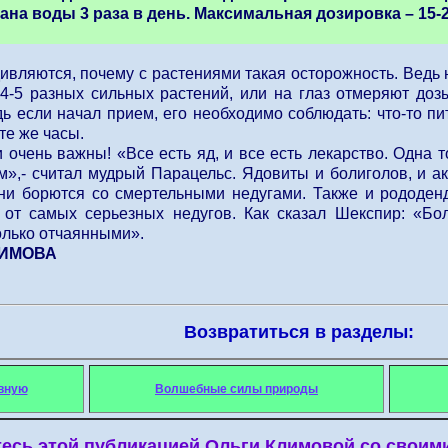
ана воды 3 раза в день. Максимальная дозировка – 15-2
ивляются, почему с растениями такая осторожность. Ведь 
 4-5 разных сильных растений, или на глаз отмеряют доз
ь если начал прием, его необходимо соблюдать: что-то пит
 те же часы.
 очень важны! «Все есть яд, и все есть лекарство. Одна 
м»,- считал мудрый Парацельс. Ядовиты и болиголов, и ак
они борются со смертельными недугами. Также и рододен
от самых серьезных недугов. Как сказал Шекспир: «Бо
олько отчаянными».
ЛИМОВА
Возвратиться в разделы:
вную
Волшебные силы природы
есь этой публикацией Ольги Климовой со своим