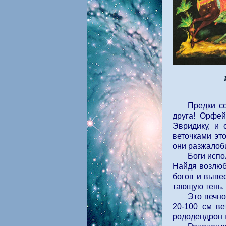
Предки с
друга! Орфей
Эвридику, и 
веточками это
они разжалоби
Боги испо
Найдя возлюбл
богов и вывес
тающую тень. 
Это вечн
20-100 см в
рододендрон 