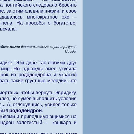
а понтийского следовало бросить
е, за этим следили пифии, и свое
здавалось многократное эхо –
нена. На просьбы о богатстве,
вечало.
дков могла достичь твоего слуха и разума.
Саади.
дике. Эти двое так любили друг
ь мир. Но однажды змея укусила
енок из рододендрона и украсил
рать такие грустные мелодии, что
мертвых, чтобы вернуть Эвридику.
ался, не сумел выполнить условия
ь. А, оглянувшись, увидел только
 был
рододендрон.
стеблями и приподнимающимися на
ендрон золотистый – кашкара и