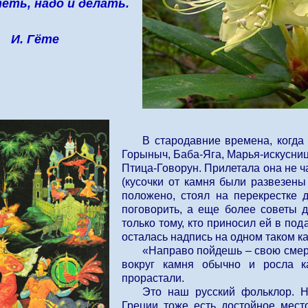
еть, надо и делать.
И. Гёте
В стародавние времена, когда
Горыныч, Баба-Яга, Марья-искусни
Птица-Говорун. Прилетала она не ч
(кусочки от камня были развезены
положено, стоял на перекрестке д
поговорить, а еще более советы д
только тому, кто приносил ей в под
осталась надпись на одном таком к
«Направо пойдешь – свою смерт
вокруг камня обычно и росла к
прорастали.
Это наш русский фольклор. 
Греции тоже есть достойное мест