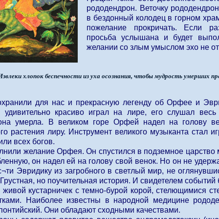
рододендрон. Веточку рододендрон
в бездонный колодец в горном храм
пожелание прокричать. Если ра
просьба услышана и будет выпол
желании со злым умыслом эхо не от
Извлеки хлопок беспечности из уха осознания, чтобы мудрость умерших пре
охранили для нас и прекрасную легенду об Орфее и Эври
 удивительно красиво играл на лире, его слушал вес
она умерла. В великом горе Орфей надел на голову в
го растения лиру. Инструмент великого музыканта стал иг
ли всех богов.
лнили желание Орфея. Он спустился в подземное царство 
енную, он надел ей на голову свой венок. Но он не удерж
¬ти Эвридику из загробного в светлый мир, не оглянувшис
Грустная, но поучительная история. И свидетелем событий
о живой кустарничек с темно-бурой корой, стелющимися 
етками. Наиболее известны в народной медицине родод
понтийский. Они обладают сходными качествами.