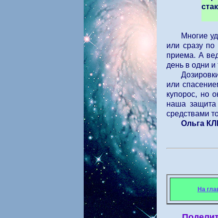
стак
Многие уд
или сразу по
приема. А вед
день в одни и
Дозировки
или спасение
купорос, но 
наша защита 
средствами т
Ольга К
На гла
Поделит