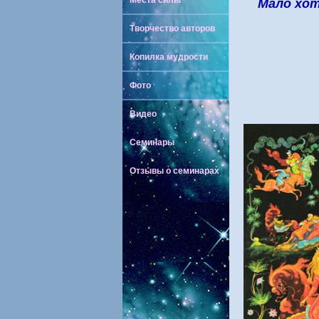
Места силы
Мало хот
Творчество авторов
Копилка мудрости
Фото
Видео
Семинары
Отзывы о семинарах