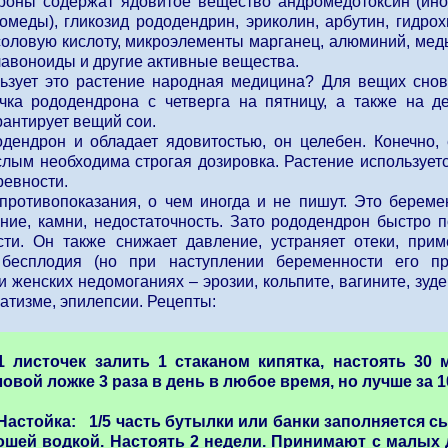
роны содержат ядовитое вещество андромедотоксин (ино
омеды), гликозид рододендрин, эриколин, арбутин, гидро
оловую кислоту, микроэлементы марганец, алюминий, медь,
авоноиды и другие активные вещества.
льзует это растение народная медицина? Для вещих снов
чка рододендрона с четверга на пятницу, а также на д
рантирует вещий сои.
одендрон и обладает ядовитостью, он целебен. Конечно,
ослым необходима строгая дозировка. Растение использует
ревности.
противопоказания, о чем иногда и не пишут. Это береме
ание, камни, недостаточность. Зато рододендрон быстро п
сти. Он также снижает давление, устраняет отеки, при
 бесплодия (но при наступлении беременности его п
 женских недомоганиях – эрозии, кольпите, вагините, зуде
атизме, эпилепсии. Рецепты:
1 листочек залить 1 стаканом кипятка, настоять 30 
овой ложке 3 раза в день в любое время, но лучше за 1
Настойка: 1/5 часть бутылки или банки заполняется с
ошей водкой. Настоять 2 недели. Принимают с малых до