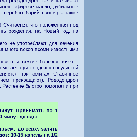
гда рододендрон так и называют
хинон, эфирное масло, дубильные
 серебро, барий, свинец, а также
! Считается, что положенная под
ень рождения, на Новый год, на
 его не употребляют для лечения
ся много веков всеми известными
нность и тяжкие болезни почек –
омогает при сердечно-сосудистой
меняется при колитах. Старинное
рием прекращают). Рододендрон
. Растение быстро помогает и при
минут. Принимать по 1
0 минут до еды.
ырьем, до верху залить
з: 10-15 капель на 1/2