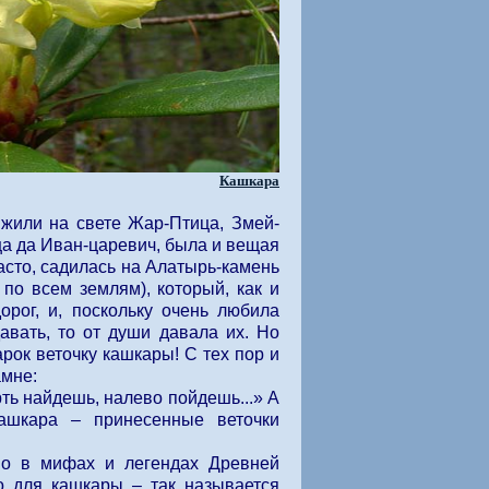
Кашкара
 жили на свете Жар-Птица, Змей-
ца да Иван-царевич, была и вещая
асто, садилась на Алатырь-камень
 по всем землям), который, как и
орог, и, поскольку очень любила
авать, то от души давала их. Но
арок веточку кашкары! С тех пор и
амне:
ь найдешь, налево пойдешь...» А
ашкара – принесенные веточки
Но в мифах и легендах Древней
о для кашкары – так называется