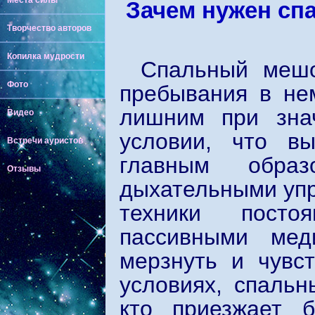
Места силы
Зачем нужен сп
Творчество авторов
Копилка мудрости
Спальный мешо
Фото
пребывания в нем
лишним при зна
Видео
условии, что в
Встречи ауристов
главным обра
Отзывы
дыхательными упр
техники посто
пассивными мед
мерзнуть и чувс
условиях, спальн
кто приезжает 