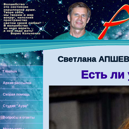
Светлана АПШЕВА
Есть ли
Главная
Архив рассылок
Скорая помощь
Студия "Аура"
Вопросы и ответы