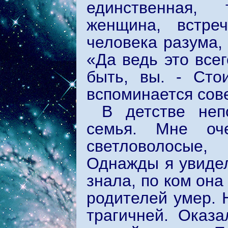
единственная, 
женщина, встре
человека разума, 
«Да ведь это всег
быть, вы. - Сто
вспоминается сов
В детстве неп
семья. Мне оч
светловолосые,
Однажды я увидел
знала, по ком она
родителей умер. 
трагичней. Оказа