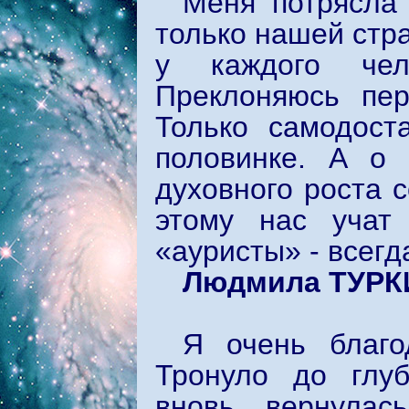
Меня потрясла 
только нашей стр
у каждого чел
Преклоняюсь пер
Только самодост
половинке. А о 
духовного роста 
этому нас уча
«ауристы» - всегд
Людмила ТУРК
Я очень благо
Тронуло до глу
вновь вернула