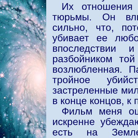
Их отношения 
тюрьмы. Он влю
сильно, что, по
убивает ее любо
впоследствии и
разбойником той
возлюбленная. П
тройное убийст
застреленные мил
в конце концов, к
Фильм меня ош
искренне убежда
есть на Земл