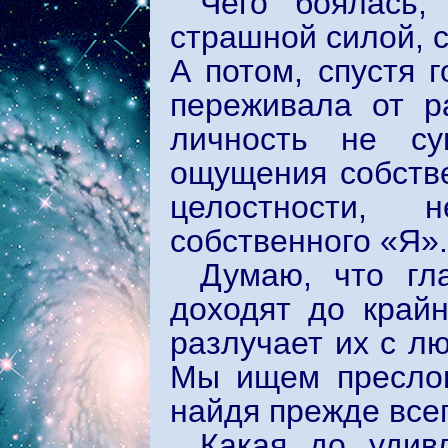
Чего боялась,
страшной силой, 
А потом, спустя 
переживала от р
личность не с
ощущения собстве
целостности,
собственного «Я».
Думаю, что гл
доходят до крайн
разлучает их с л
Мы ищем преслов
найдя прежде всег
Какая до удив