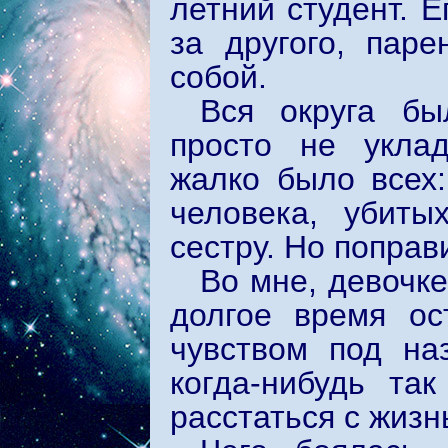
летний студент. 
за другого, пар
собой.
Вся округа бы
просто не укла
жалко было всех:
человека, убиты
сестру. Но поправ
Во мне, девочке
долгое время ос
чувством под на
когда-нибудь та
расстаться с жизн