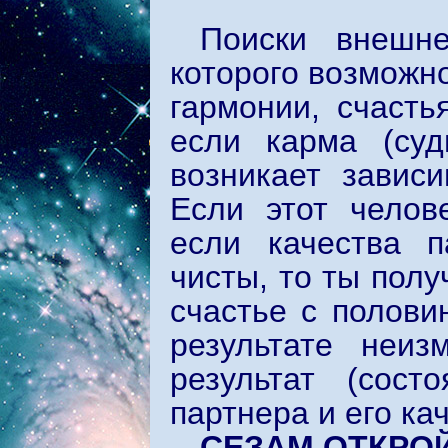
Поиски внешне
которого возможн
гармонии, счасть
если карма (суд
возникает зависи
Если этот челов
если качества п
чисты, то ты полу
счастье с полови
результате неи
результат (сост
партнера и его кач
СЕЗАМ ОТКРО