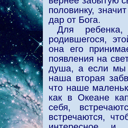
вернее забытую св
половинку, значи
дар от Бога.
Для ребенка,
родившегося, эт
она его принима
появления на све
душа, а если мы
наша вторая забв
что наше маленьк
как в Океане ка
себя, встречаю
встречаются, что
интересное и 