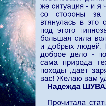
же ситуация - и я
со стороны за
втянулась в это 
под этого гипноз
большая сила во
и добрых людей. 
доброе дело - п
сама природа те
походы ,даёт зар
вас! Желаю вам у
Надежда ШУВ
Прочитала стат