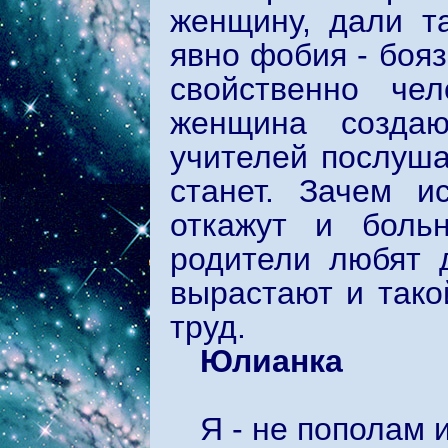
женщину, дали т
явно фобия - боя
свойственно че
женщина создаю
учителей послуша
станет. Зачем и
откажут и боль
родители любят д
вырастают и тако
труд.
Юлианка
Я - не пополам и