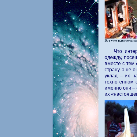
Вот уже тысячелети
Что инте
одежду, посе
вместе с тем
страну, а не 
уклад – их н
техногенном 
именно они –
их «настоящем