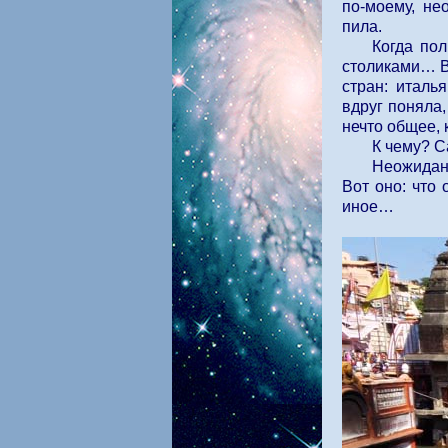
по-моему, не
пила.
Когда пол
столиками… В
стран: италь
вдруг поняла
нечто общее, 
К чему? 
Неожиданн
Вот оно: что
иное…