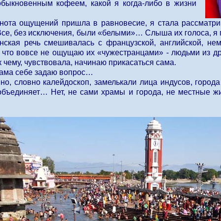
обыкновенным кофеем, какой я когда-либо в жизни
нота ощущений пришла в равновесие, я стала рассматрив
се, без исключения, были «белыми»… Слыша их голоса, я п
янская речь смешивалась с французской, английской, н
, что вовсе не ощущаю их «чужестранцами» - людьми из др
к чему, чувствовала, начинаю прикасаться сама.
Сама себе задаю вопрос…
о, словно калейдоскоп, замелькали лица индусов, город
 объединяет… Нет, не сами храмы и города, не местные 