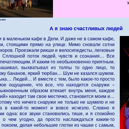
М
алае
А я знаю счастливых людей
 в маленьком кафе в Дели. И даже не в самом кафе,
ми, стоящими прямо на улице. Мимо сновали сотни
 коров. Проезжали рикши и велосипедисты, легковые
 Сплошной поток людей, чувств и сознания… Все
впечатляющим. И каким-то необыкновенно приятным.
рашивал, выхватывал из толпы то одно лицо, то
язку бананов, яркий тюрбан… Шум не казался шумом.
ыка… Людей… И вместе с тем, было какое-то просто
мое ощущение, что все, что находится снаружи –
быкновенным образом втекает внутрь меня, каждое
ий» находит там свое местечко, становится моим и…
тому что ничего снаружи не только не шумело и не
 а в какой-то момент и вовсе исчезло. Словно я
ам одна: все звуки становились тише, и я спокойно
 о чем угодно, да просто наслаждаться каким-то
покоем, делая небольшие глотки из чашки с самым,