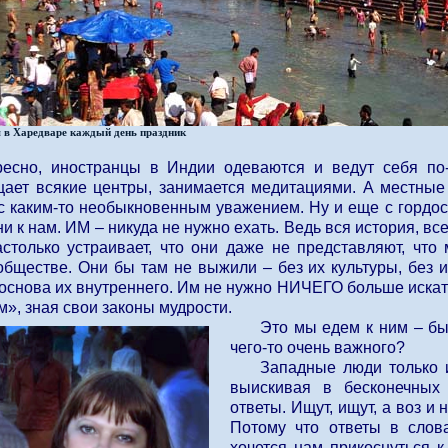
я в Харедваре каждый день праздник
ресно, иностранцы в Индии одеваются и ведут себя по-р
щает всякие центры, занимается медитациями. А местные о
 с каким-то необыкновенным уважением. Ну и еще с гордос
они к нам. ИМ – никуда не нужно ехать. Ведь вся история, в
астолько устраивает, что они даже не представляют, что 
обществе. Они бы там не выжили – без их культуры, без и
 основа их внутреннего. Им не нужно НИЧЕГО больше искат
», зная свои законы мудрости.
Это мы едем к ним – бы
чего-то очень важного?
Западные люди только и
выискивая в бесконечных 
ответы. Ищут, ищут, а воз и 
Потому что ответы в слов
хочется нам прикоснуться к