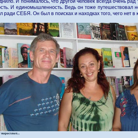
днило. И понималось, что другой человек всегда очень рад
ость. И единомышленность. Ведь он тоже путешествовал не
 ради СЕБЯ. Он был в поисках и находках того, чего нет в 
 нарасхват...