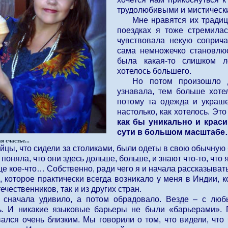
трудолюбивыми и мистичес
Мне нравятся их тради
поездках я тоже стремилас
чувствовала некую соприч
сама немножечко становлю
была какая-то слишком л
хотелось большего.
Но потом произошло 
узнавала, тем больше хоте
потому та одежда и украше
настолько, как хотелось. Э
как бы уникально и крас
сути в большом масштаб
 счастье...
йцы, что сидели за столиками, были одеты в свою обычную 
 поняла, что они здесь дольше, больше, и знают что-то, что
е кое-что… Собственно, ради чего я и начала рассказыват
, которое практически всегда возникало у меня в Индии, к
ечественников, так и из других стран.
 сначала удивило, а потом обрадовало. Везде – с люб
ь. И никакие языковые барьеры не были «барьерами».
вался очень близким. Мы говорили о том, что видели, что