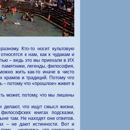
азному. Кто-то носит культовую
тносятся к нам, как к чудакам и
тью – ведь это мы приехали в ИХ
се памятники, легенды, философия,
можно жить как-то иначе в чисто
х храмов и традиций. Потому что
ь – потому что «прошлое» живет в
ть может, потому, что мы лишены
 делают, что ищут смысл жизни,
философских книгах подсказки,
ныне там. Не находят они ответов.
ах – не дают истинности. Вот и
 тому – «живому», что сохранено