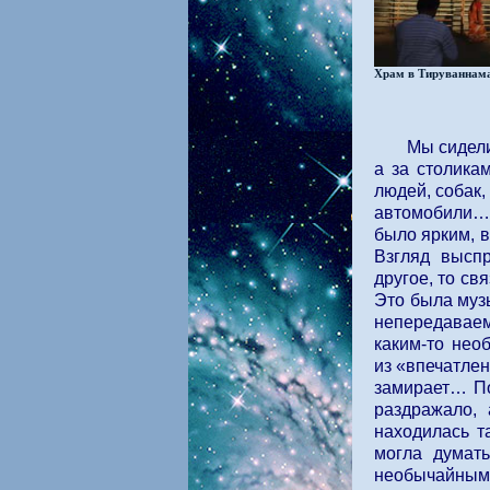
Храм в Тируваннам
Мы сидели
а за столика
людей, собак,
автомобили…
было ярким, 
Взгляд высп
другое, то св
Это была муз
непередавае
каким-то нео
из «впечатлен
замирает… По
раздражало,
находилась т
могла думать
необычайным 