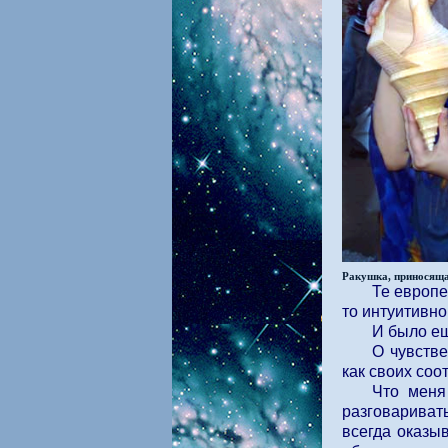
Ракушка, приносящая
Те европе
то интуитивно
И было ещ
О чувстве
как своих соот
Что меня
разговариват
всегда оказы