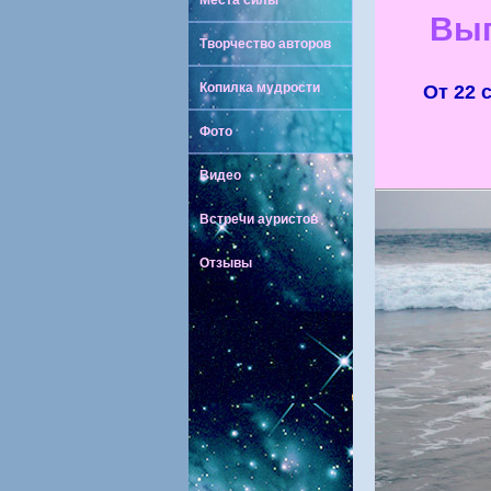
Места силы
Вы
Творчество авторов
Копилка мудрости
От 22 
Фото
Видео
Встречи ауристов
Отзывы