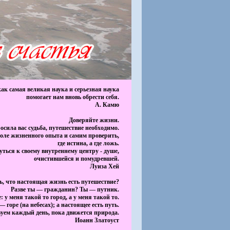
ак самая великая наука и серьезная наука
помогает нам вновь обрести себя.
А. Камю
Доверяйте жизни.
осила вас судьба, путешествие необходимо.
поле жизненного опыта и самим проверить,
где истина, а где ложь.
уться к своему внутреннему центру - душе,
очистившейся и помудревшей.
Луиза Хей
ь, что настоящая жизнь есть путешествие?
Разве ты — гражданин? Ты — путник.
: у меня такой то город, а у меня такой то.
— горе (на небесах); а настоящее есть путь.
уем каждый день, пока движется природа.
Иоанн Златоуст