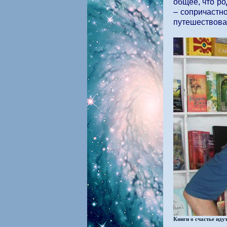
общее, что ро
– сопричастн
путешествовал
Книги о счастье идут