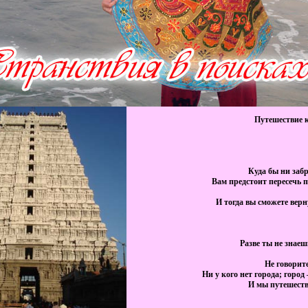
Путешествие к
Куда бы ни забр
Вам предстоит пересечь 
И тогда вы сможете верн
Разве ты не знаеш
Не говорите
Ни у кого нет города; город 
И мы путешеств