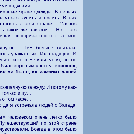
кими индусами…
ционные яркие одежды. В первых
ь что-то купить и носить. В них
астность к этой стране… Словно
сь такой же, как они…. Но… это
егкая «сопричастность», а мне
другое… Чем больше вникала,
лось уважать их. Их традиции. И
ния, хоть и меняли меня, но не
то было хорошим уроком:
внешнее,
иво ни было, не изменит нашей
е…
«западную» одежду. И потому как-
 я только ищу…
ь о том кафе…
огда я встречала людей с Запада,
ым человеком очень легко было
 Путешествующий по этой стране
 чувствовали. Всегда в этом было