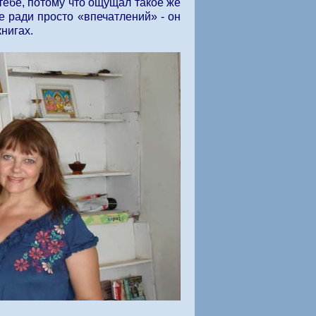
 тебе, потому что ощущал такое же
 ради просто «впечатлений» - он
книгах.