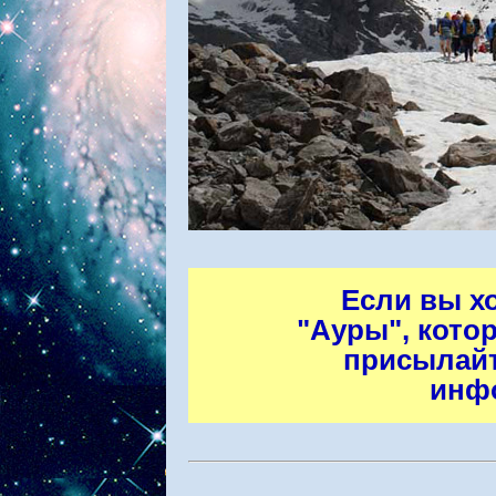
Если вы х
"Ауры", кото
присылайт
инф