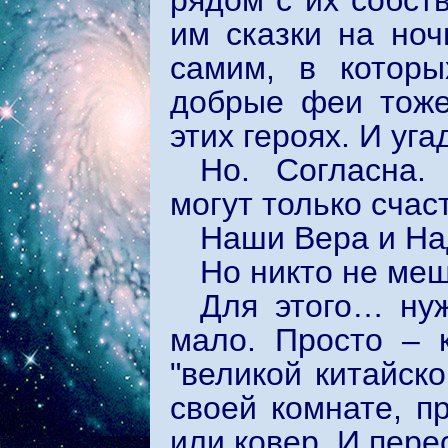
рядом с их собст
им сказки на ноч
самим, в котор
добрые феи тоже
этих героях. И уг
Но. Согласна.
могут только счас
Наши Вера и На
Но никто не меш
Для этого… ну
мало. Просто – 
"великой китайск
своей комнате, п
или ковер. И перес