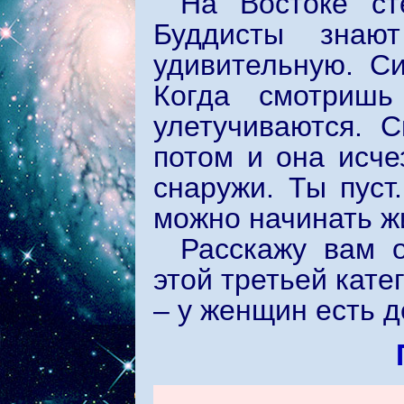
На Востоке ст
Буддисты знаю
удивительную. Си
Когда смотришь
улетучиваются. С
потом и она исче
снаружи. Ты пуст
можно начинать ж
Расскажу вам 
этой третьей кате
– у женщин есть д