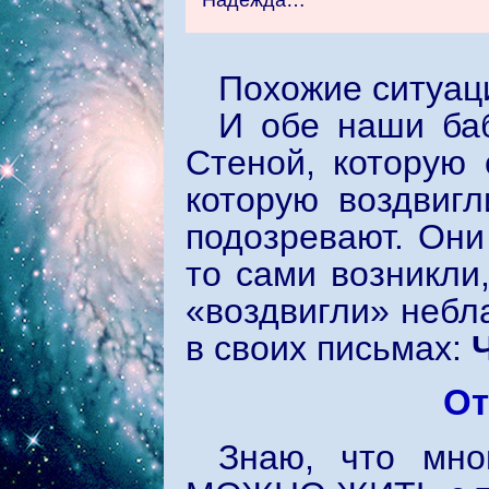
Надежда…
Похожие ситуац
И обе наши баб
Стеной, которую 
которую воздвиг
подозревают. Они
то сами возникли
«воздвигли» небл
в своих письмах:
От
Знаю, что мно