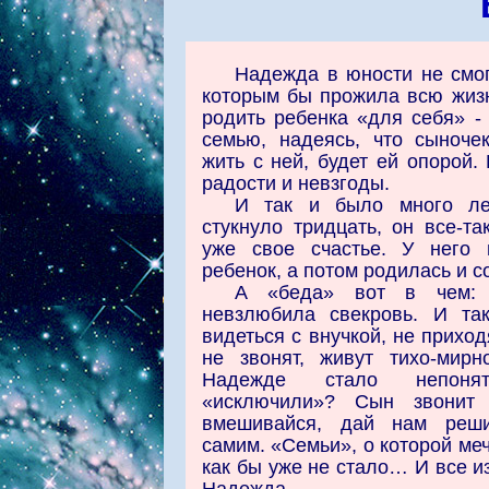
Надежда в юности не смог
которым бы прожила всю жиз
родить ребенка «для себя» -
семью, надеясь, что сыноче
жить с ней, будет ей опорой.
радости и невзгоды.
И так и было много ле
стукнуло тридцать, он все-та
уже свое счастье. У него 
ребенок, а потом родилась и с
А «беда» вот в чем: н
невзлюбила свекровь. И та
видеться с внучкой, не приход
не звонят, живут тихо-мир
Надежде стало непоня
«исключили»? Сын звонит
вмешивайся, дай нам реш
самим. «Семьи», о которой ме
как бы уже не стало… И все из