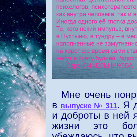
Мне очень понр
в
. Я
выпуске № 311
и доброты в ней 
жизни это бол
убеждаюсь, что в