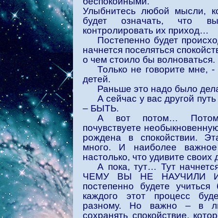
беспокойными.
Улыбнитесь любой мысли, к
будет означать, что в
контролировать их приход…
Постепенно будет происхо
начнется поселяться спокойств
о чем стоило бы волноваться.
Только не говорите мне, -
детей.
Раньше это надо было дел
А сейчас у вас другой пут
– БЫТЬ.
А вот потом… Потом
почувствуете необыкновенную 
рождена в спокойствии. Эт
много. И наиболее важно
настолько, что удивите своих 
А пока, тут… Тут начнетс
ЧЕМУ ВЫ НЕ НАУЧИЛИ 
постепенно будете учиться 
каждого этот процесс буде
разному. Но важно – в л
сохранять спокойствие, котор