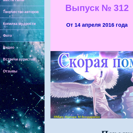
Места силы
Выпуск
№ 312
Творчество авторов
Копилка мудрости
От 14 апреля 2016 года
Фото
Видео
Встречи ауристов
Отзывы