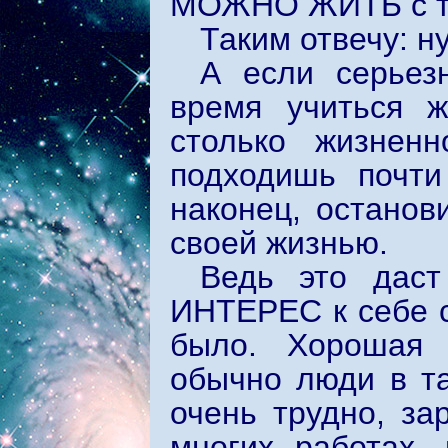
МОЖНО ЖИТЬ с та
Таким отвечу: н
А если серьез
время учиться ж
столько жизнен
подходишь почти
наконец, останов
своей жизнью.
Ведь это даст
ИНТЕРЕС к себе с
было. Хорошая 
обычно люди в та
очень трудно, за
многих работах, 