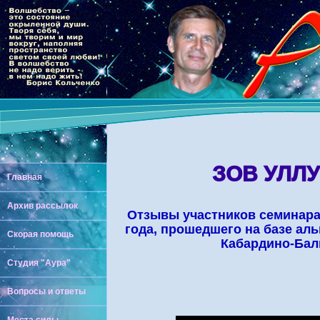
ЗОВ УЛЛУ
Главная
Архив рассылок
Отзывы участников семинара
года, прошедшего на базе аль
Скорая помощь
Кабардино-Бал
Студия "Аура"
Вопросы и ответы