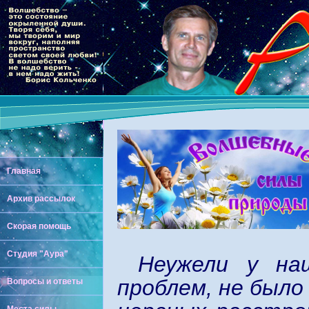
Главная
Архив рассылок
Скорая помощь
Студия "Аура"
Неужели у на
проблем, не было
Вопросы и ответы