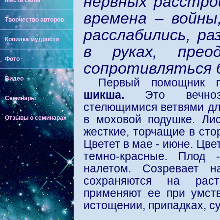
нервных расстро
Места силы
времена – войны
Творчество авторов
рассла­бились, р
Копилка мудрости
в руках, преод
Фото
сопротивляться 
Видео
Первый помощник п
шикша.
Это вечно
Семинары
стелющимися ветвями дл
в моховой подушке. Лис
Отзывы о семинарах
жесткие, торчащие в сто
Цветет в мае - июне. Цв
темно-красные. Плод 
налетом. Созревает н
сохраняются на раст
применяют ее при умств
истощении, припадках, су