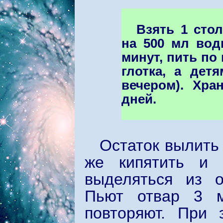
Взять 1 сто
на 500 мл вод
минут, пить по 
глотка, а дет
вечером). Хра
дней.
Остаток вылить 
же кипятить и 
выделяться из о
Пьют отвар 3 м
повторяют. При 