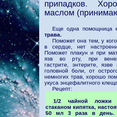
припадков. Хо
маслом (принимаю
Еще одна помощница е
трава.
Поможет она тем, у ког
в сердце, нет настроен
Поможет плакун и при мат
язв во рту, при венер
гастрите, энтерите, язве
головной боли, от острог
немногих трав, хорошо по
укуса энцефалитного клеща
Рецепт:
1/2 чайной ложки 
стаканом кипятка, настоя
50 мл 3 раза в день.