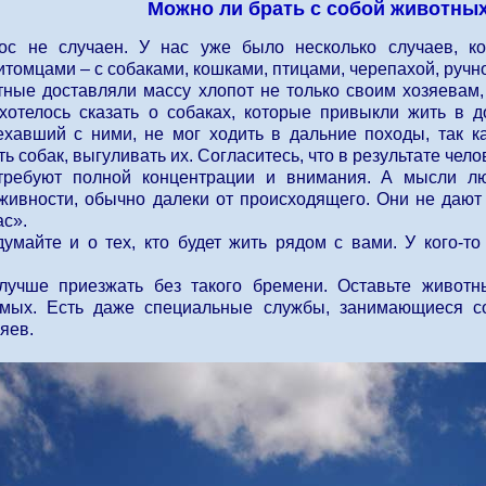
Можно ли брать с собой животны
ос не случаен. У нас уже было несколько случаев, к
томцами – с собаками, кошками, птицами, черепахой, руч
ные доставляли массу хлопот не только своим хозяевам, 
хотелось сказать о собаках, которые привыкли жить в 
ехавший с ними, не мог ходить в дальние походы, так к
ть собак, выгуливать их. Согласитесь, что в результате чел
требуют полной концентрации и внимания. А мысли л
живности, обычно далеки от происходящего. Они не дают
ас».
умайте и о тех, кто будет жить рядом с вами. У кого-т
лучше приезжать без такого бремени. Оставьте животн
комых. Есть даже специальные службы, занимающиеся 
зяев.