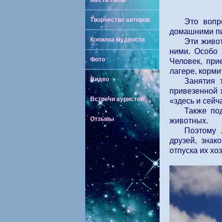
Места силы
Творчество авторов
Это вопр
домашними пи
Копилка мудрости
Эти живот
ними. Особо 
Фото
Человек, при
лагере, корми
Видео
Занятия 
привезенной 
Встречи ауристов
«здесь и сейч
Также под
Отзывы
животных.
Поэтому 
друзей, зна
отпуска их хо