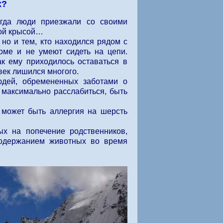
х?
огда люди приезжали со своими
ной крысой…
но и тем, кто находился рядом с
доме и не умеют сидеть на цепи.
ак ему приходилось оставаться в
овек лишился многого.
юдей, обремененных заботами о
 максимально расслабиться, быть
о может быть аллергия на шерсть
ых на попечение родственников,
содержанием животных во время