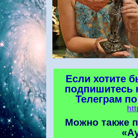
Если хотите б
подпишитесь 
Телеграм по
htt
Можно также 
«А