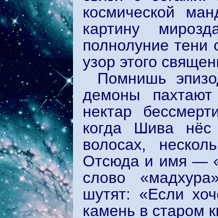
космической ман
картину мироз
полнолуние тени о
узор этого священ
Помнишь эпизо
демоны пахтают
нектар бессмерти
когда Шива нёс 
волосах, нескол
Отсюда и имя — «
слово «мадхура
шутят: «Если хо
камень в старом к