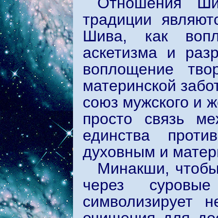
Отношения Ши
традиции являют
Шива, как вопл
аскетизма и раз
воплощение твор
материнской забо
союз мужского и ж
просто связь м
единства проти
духовным и мате
Минакши, чтоб
через суровы
символизирует н