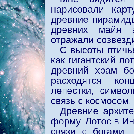
нарисовали карт
древние пирамиды
древних майя в
отражали созвезд
С высоты птичь
как гигантский ло
древний храм бо
расходятся кон
лепестки, симво
связь с космосом.
Древние архите
форму. Лотос в И
связи с богами.