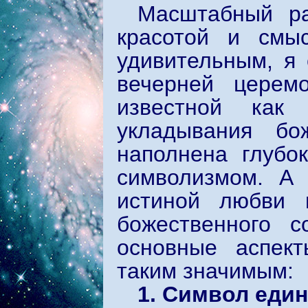
Масштабный ра
красотой и смы
удивительным, я
вечерней церем
известной как
укладывания бо
наполнена глубо
символизмом. А
истиной любви 
божественного 
основные аспект
таким значимым:
1. Символ еди