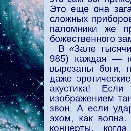
Это еще она зага
сложных приборов
паломники же пр
божественного за
В «Зале тысячи
985) каждая — к
вырезаны боги, 
даже эротически
акустика! Есл
изображением та
звон. А если уда
эхом, как волна
концерты, когд