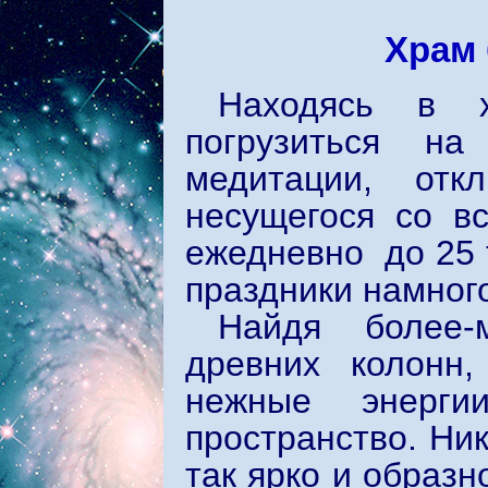
Храм
Находясь в 
погрузиться на
медитации, от
несущегося со в
ежедневно до 25 т
праздники намног
Найдя более-
древних колонн,
нежные энерги
пространство. Ник
так ярко и образ