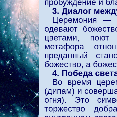
пробуждение и бл
3. Диалог меж
Церемония — э
одевают божеств
цветами, поют
метафора отно
преданный стан
божество, а божес
4. Победа свет
Во время цере
(дипам) и соверш
огня). Это симв
торжество доб