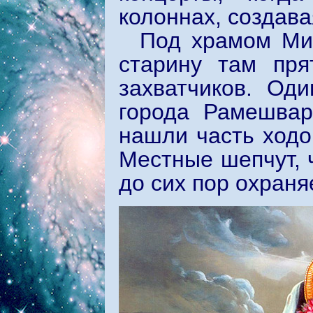
колоннах, создав
Под храмом Ми
старину там пря
захватчиков. Оди
города Рамешвар
нашли часть ходо
Местные шепчут, 
до сих пор охраня