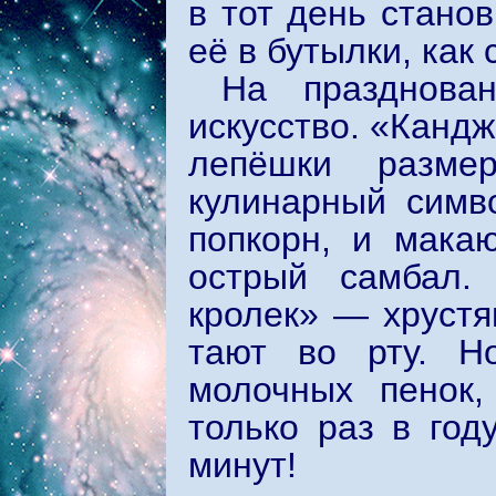
в тот день стано
её в бутылки, как
На празднов
искусство. «Канд
лепёшки разме
кулинарный симво
попкорн, и мака
острый самбал.
кролек» — хрустя
тают во рту. Н
молочных пенок,
только раз в год
минут!