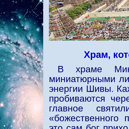
Храм, ко
В храме Мин
миниатюрными ли
энергии Шивы. Ка
пробиваются чер
главное святи
«божественного п
это сам бог прих