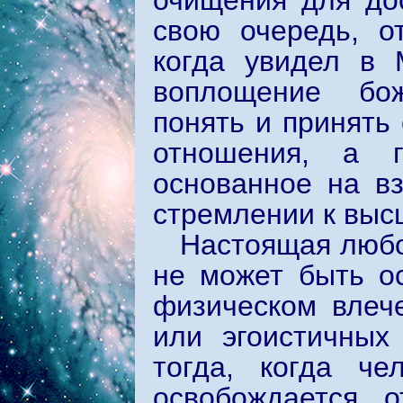
очищения для до
свою очередь, о
когда увидел в 
воплощение бож
понять и принять 
отношения, а г
основанное на в
стремлении к высш
Настоящая любо
не может быть о
физическом влеч
или эгоистичных
тогда, когда че
освобождается 