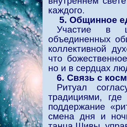
внутреннем свете
каждого.
5. Общинное е
Участие в ц
объединенных об
коллективной дух
что божественное
но и в сердцах лю
6. Связь с ко
Ритуал соглас
традициями, где
поддержание «рит
смена дня и ноч
танца Шивы, упра