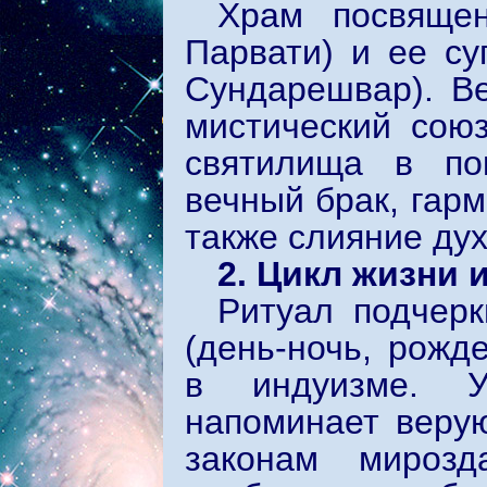
Храм посвяще
Парвати) и ее су
Сундарешвар). В
мистический сою
святилища в по
вечный брак, гарм
также слияние ду
2. Цикл жизни
Ритуал подчер
(день-ночь, рожд
в индуизме. У
напоминает веру
законам мирозд