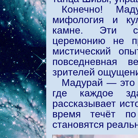
Конечно! Мад
мифология и ку
камне. Эти с
церемонию не п
мистический опы
повседневная в
зрителей ощущени
Мадурай — это 
где каждое зд
рассказывает ист
время течёт по
становятся реаль