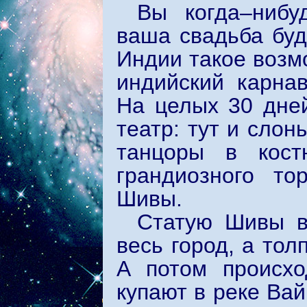
Вы когда–нибу
ваша свадьба буд
Индии такое возм
индийский карнав
На целых 30 дне
театр: тут и слон
танцоры в кост
грандиозного т
Шивы.
Статую Шивы в
весь город, а тол
А потом происхо
купают в реке Вай