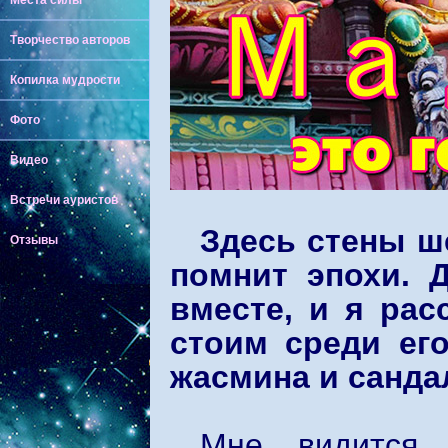
Места силы
Творчество авторов
Копилка мудрости
Фото
Видео
Встречи ауристов
Здесь стены ш
Отзывы
помнит эпохи. 
вместе, и я рас
стоим среди ег
жасмина и санда
Мне видится 