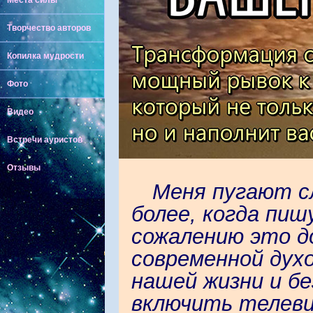
Места силы
Творчество авторов
Копилка мудрости
Фото
Видео
Встречи ауристов
Отзывы
Меня пугают с
более, когда пиш
сожалению это д
современной дух
нашей жизни и б
включить телеви