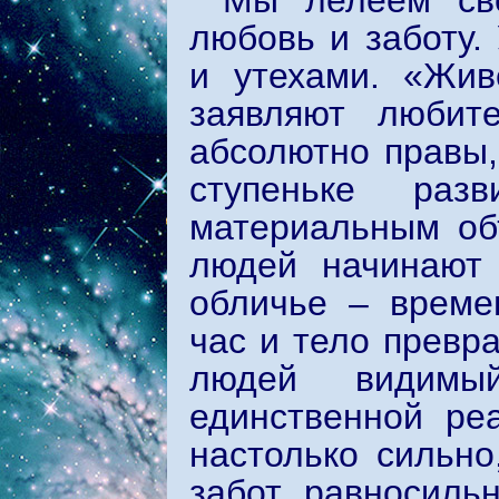
Мы лелеем сво
любовь и заботу.
и утехами. «Жив
заявляют любите
абсолютно правы,
ступеньке ра
материальным об
людей начинают 
обличье – време
час и тело превр
людей видимы
единственной ре
настолько сильно
забот, равносиль