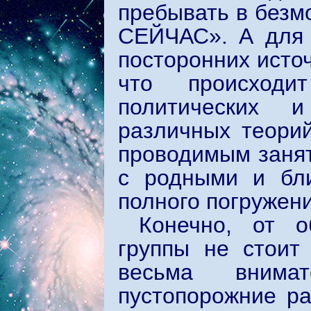
пребывать в безм
СЕЙЧАС». А для э
посторонних источ
что происход
политических и
различных теори
проводимым заня
с родными и бли
полного погружен
Конечно, от о
группы не стоит
весьма внима
пустопорожние ра