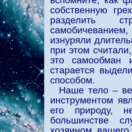
вспомните, как 
собственную гре
разделить ст
самобичеванием,
изнуряли длитель
при этом считали
это самообман и
старается выдел
способом.
Наше тело – ве
инструментом явл
его природу, н
большинстве сл
хозяином вашего