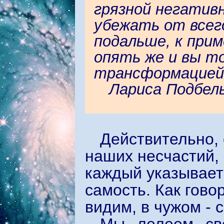
грязной негатив
убежать от всег
подальше, к прим
опять же и вы т
трансформацие
Лариса Подбел
Действительно, 
наших несчастий, 
каждый указывает
самость. Как гово
видим, в чужом -