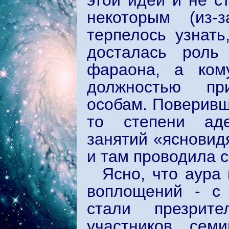
этой идеи и не с
некоторым (из-
терпелось узнать
досталась роль 
фараона, а кому
должностью пр
особам. Поверивш
то степени аде
занятий «ясновид
и там проводила 
Ясно, что аура
воплощений - с 
стали презрит
участников сем