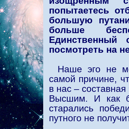
изощренным 
попытаетесь от
большую путани
больше бесп
Единственный 
посмотреть на не
Наше эго не м
самой причине, ч
в нас – составная
Высшим. И как б
старались побед
путного не получи