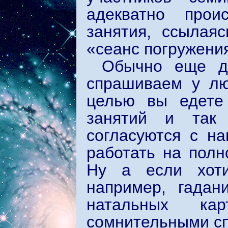
адекватно прои
занятия, ссылая
«сеанс погружени
Обычно еще д
спрашиваем у лю
целью вы едете 
занятий и так
согласуются с н
работать на полн
Ну а если хоти
например, гадан
натальных ка
сомнительными сп