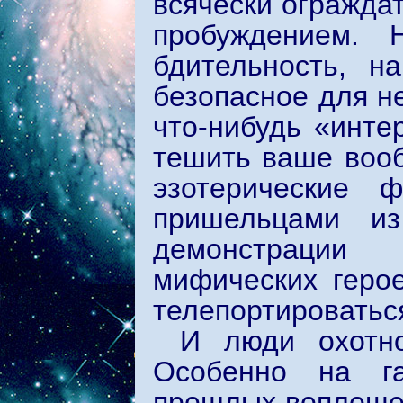
всячески ограждат
пробуждением. 
бдительность, н
безопасное для н
что-нибудь «инте
тешить ваше вооб
эзотерические 
пришельцами и
демонстрации
мифических герое
телепортироватьс
И люди охотно
Особенно на га
прошлых воплощен