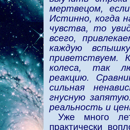
мертвецом, если
Истинно, когда 
чувства, то уви
всего, привлека
каждую вспышк
приветствуем. 
колеса, так л
реакцию. Сравн
сильная ненав
гнусную запятую
реальность и цен
Уже много ле
практически воп