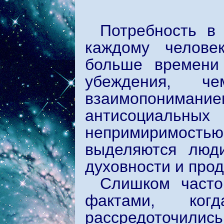
Потребность в
каждому челове
больше времени
убеждения, ч
взаимопонимание
антисоциал
непримиримост
выделяются люд
духовности и прод
Слишком часто
фактами, ког
рассредоточились