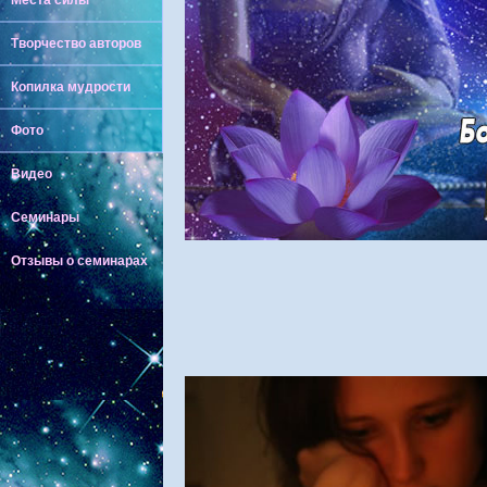
Места силы
Творчество авторов
Копилка мудрости
Фото
Видео
Семинары
Отзывы о семинарах