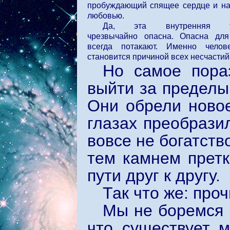
пробуждающий спящее сердце и н
любовью.
Да, эта внутренняя тр
чрезвычайно опасна. Опасна для
всегда потакают. Именно челов
становится причиной всех несчастий
Но самое пораз
выйти за пределы 
Они обрели ново
глазах преобрази
вовсе не богатств
тем камнем претк
пути друг к другу.
Так что же: про
Мы не боремся 
что существует м