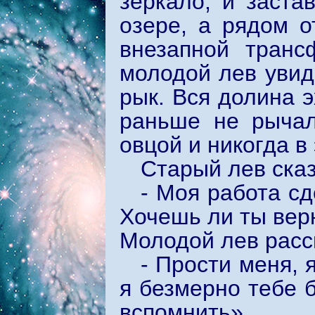
зеркало, и заста
озере, а рядом о
внезапной транс
молодой лев увиде
рык. Вся долина э
раньше не рычал
овцой и никогда в
Старый лев сказ
- Моя работа сд
Хочешь ли ты вер
Молодой лев расс
- Прости меня, 
я безмерно тебе б
вспомнить».