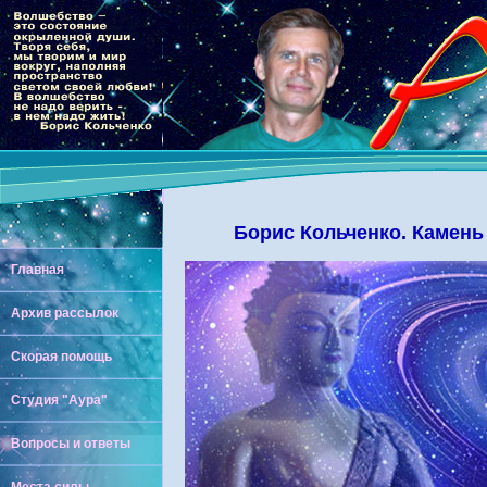
Борис Кольченко. Камень
Главная
Архив рассылок
Скорая помощь
Студия "Аура"
Вопросы и ответы