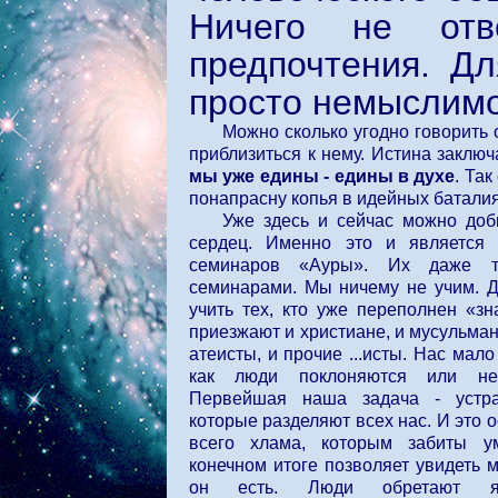
Ничего не отв
предпочтения. Дл
просто немыслимо
Можно сколько угодно говорить 
приблизиться к нему. Истина заключа
мы уже едины - едины в духе
. Так
понапрасну копья в идейных баталия
Уже здесь и сейчас можно доб
сердец. Именно это и является 
семинаров «Ауры». Их даже тр
семинарами. Мы ничему не учим. Д
учить тех, кто уже переполнен «з
приезжают и христиане, и мусульмане
атеисты, и прочие ...исты. Нас мало
как люди поклоняются или не 
Первейшая наша задача - устра
которые разделяют всех нас. И это 
всего хлама, которым забиты у
конечном итоге позволяет увидеть м
он есть. Люди обретают яс