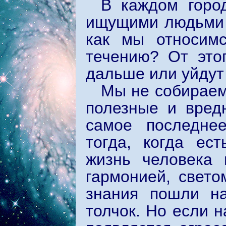
В каждом горо
ищущими людьми н
как мы относим
течению? От этог
дальше или уйдут
Мы не собираем
полезные и вред
самое последне
тогда, когда ест
жизнь человека 
гармонией, свето
знания пошли на
толчок. Но если н