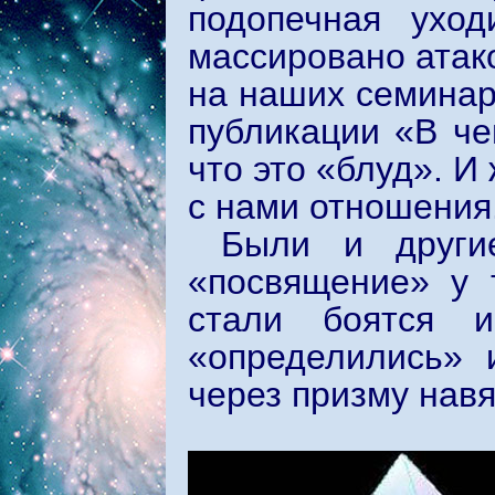
подопечная уход
массировано атако
на наших семинар
публикации «В че
что это «блуд». 
с нами отношения
Были и другие
«посвящение» у т
стали боятся 
«определились» 
через призму нав