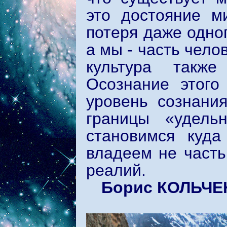
это достояние м
потеря даже одно
а мы - часть челов
культура такж
Осознание этого
уровень сознания
границы «удель
становимся куд
владеем не часть
реалий.
Борис КОЛЬЧЕ