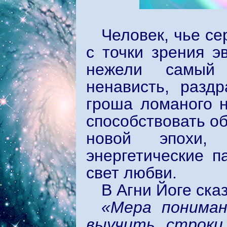
Человек, чье с
с точки зрения э
нежели самый 
ненависть, разд
гроша ломаного н
способствовать о
новой эпохи,
энергетические 
свет любви.
В Агни Йоге ска
«Мера пониман
выучить строки