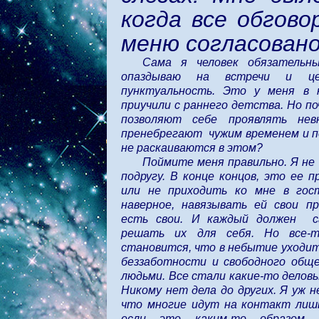
когда все обгово
меню согласовано
Сама я человек обязательны
опаздываю на встречи и ц
пунктуальность. Это у меня в 
приучили с раннего детства. Но п
позволяют себе проявлять невн
пренебрегают чужим временем и п
не раскаиваются в этом?
Поймите меня правильно. Я не 
подругу. В конце концов, это ее п
или не приходить ко мне в гос
наверное, навязывать ей свои пр
есть свои. И каждый должен с
решать их для себя. Но все-
становится, что в небытие уходи
беззаботности и свободного обще
людьми. Все стали какие-то деловы
Никому нет дела до других. Я уж н
что многие идут на контакт лишь
если это каким-то образом 