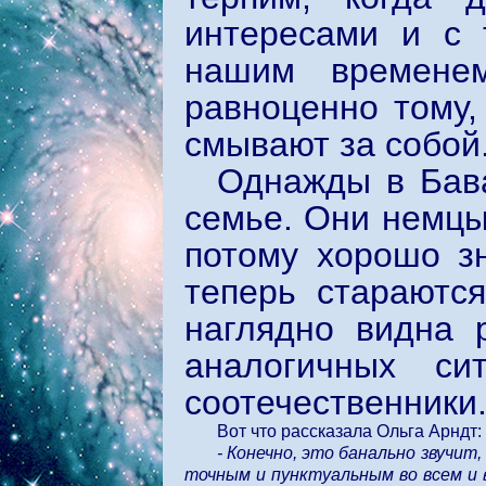
интересами и с 
нашим времене
равноценно тому,
смывают за собой
Однажды в Бава
семье. Они немцы
потому хорошо з
теперь стараютс
наглядно видна 
аналогичных с
соотечественники
Вот что рассказала Ольга Арндт:
- Конечно, это банально звучит
точным и пунктуальным во всем и 