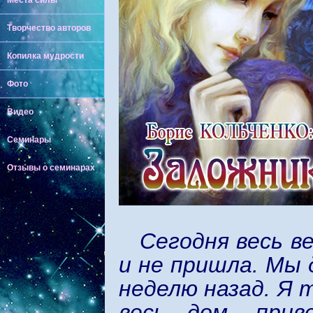
Места силы
Творчество авторов
Копилка мудрости
Фото
Видео
Семинары
Отзывы о семинарах
Сегодня весь в
и не пришла. Мы 
неделю назад. Я 
весь дом, прив