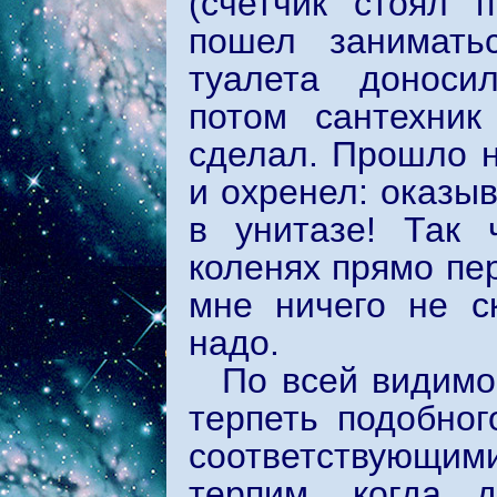
(счетчик стоял 
пошел занимать
туалета доноси
потом сантехник
сделал. Прошло н
и охренел: оказы
в унитазе! Так 
коленях прямо пер
мне ничего не ск
надо.
По всей видимо
терпеть подобног
соответствующи
терпим, когда 