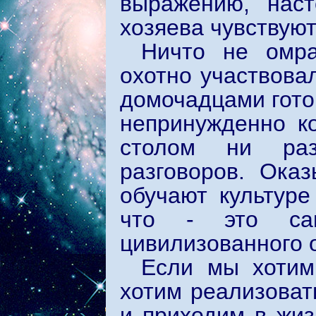
выражению, наст
хозяева чувствуют
Ничто не омра
охотно участвова
домочадцами готов
непринужденно к
столом ни раз
разговоров. Ока
обучают культуре
что - это сам
цивилизованного
Если мы хотим
хотим реализоват
и приходим в жиз