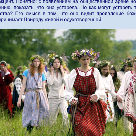
акцент. Понятно: с появлением на общественной арене 
ению, показать, что она устарела. Но как могут устареть
ства? Его смысл в том, что оно видит проявление бож
спринимает Природу живой и одухотворенной.