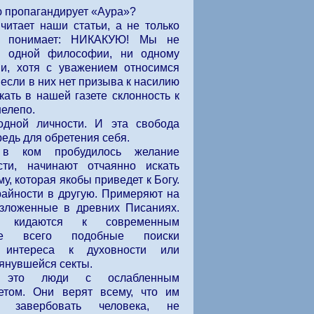
ию пропагандирует «Аура»?
 читает наши статьи, а не только
ки, понимает: НИКАКУЮ! Мы не
и одной философии, ни одному
ии, хотя с уважением относимся
 если в них нет призыва к насилию
кать в нашей газете склонность к
нелепо.
одной личности. И эта свобода
едь для обретения себя.
в ком пробудилось желание
сти, начинают отчаянно искать
у, которая якобы приведет к Богу.
райности в другую. Примеряют на
зложенные в древних Писаниях.
, кидаются к современным
аще всего подобные поиски
й интереса к духовности или
янувшейся секты.
 это люди с ослабленным
етом. Они верят всему, что им
завербовать человека, не