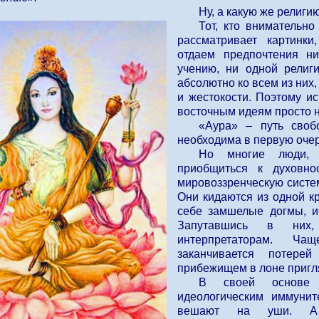
Ну, а какую же религ
Тот, кто внимательно
рассматривает картин
отдаем предпочтения н
учению, ни одной религ
абсолютно ко всем из них,
и жестокости. Поэтому ис
восточным идеям просто 
«Аура» – путь своб
необходима в первую очер
Но многие люди, 
приобщиться к духовно
мировоззренческую систем
Они кидаются из одной к
себе замшелые догмы, и
Запутавшись в них
интерпретаторам. Ч
заканчивается потере
прибежищем в лоне пригл
В своей основе
идеологическим иммунит
вешают на уши. А 