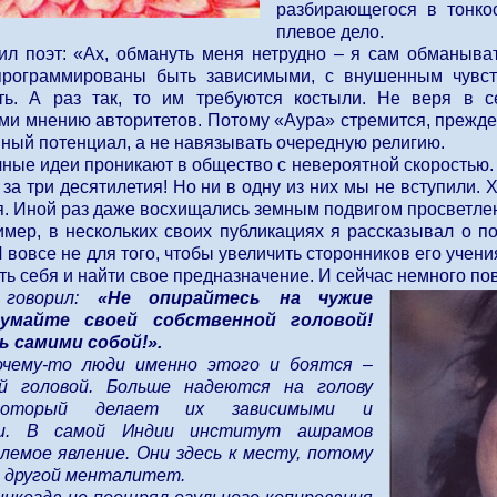
разбирающегося в тонко
плевое дело.
ил поэт: «Ах, обмануть меня нетрудно – я сам обманыва
программированы быть зависимыми, с внушенным чувс
ть. А раз так, то им требуются костыли. Не веря в с
и мнению авторитетов. Потому «Аура» стремится, прежде в
нный потенциал, а не навязывать очередную религию.
чные идеи проникают в общество с невероятной скоростью.
за три десятилетия! Но ни в одну из них мы не вступили. Х
я. Иной раз даже восхищались земным подвигом просветле
имер, в нескольких своих публикациях я рассказывал о 
 вовсе не для того, чтобы увеличить сторонников его учения
ь себя и найти свое предназначение. И сейчас немного по
 говорил:
«Не опирайтесь на чужие
умайте своей собственной головой!
 самими собой!».
очему-то люди именно этого и боятся –
й головой. Больше надеются на голову
который делает их зависимыми и
ми. В самой Индии институт ашрамов
лемое явление. Они здесь к месту, потому
в другой менталитет.