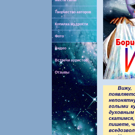
Места силы
Творчество авторов
Копилка мудрости
Фото
Видео
Встречи ауристов
Отзывы
Вижу
появляет
непонятн
голыми ку
духовны
скатимся,
пишете, ч
вседозвол