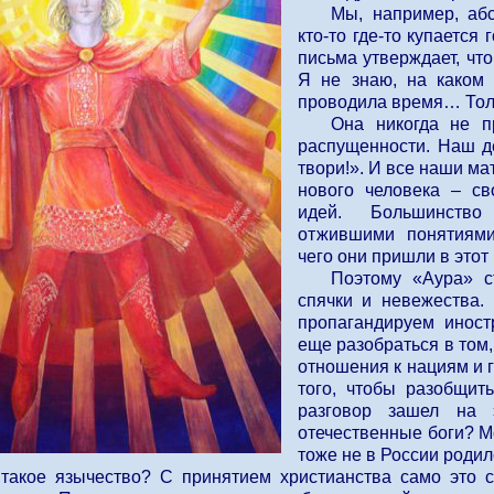
Мы, например, аб
кто-то где-то купается
письма утверждает, что
Я не знаю, на каком 
проводила время… Тол
Она никогда не п
распущенности. Наш д
твори!». И все наши м
нового человека – св
идей. Большинств
отжившими понятиями
чего они пришли в этот
Поэтому «Аура» с
спячки и невежества. 
пропагандируем иност
еще разобраться в том,
отношения к нациям и 
того, чтобы разобщит
разговор зашел на 
отечественные боги? М
тоже не в России родил
 такое язычество? С принятием христианства само это с