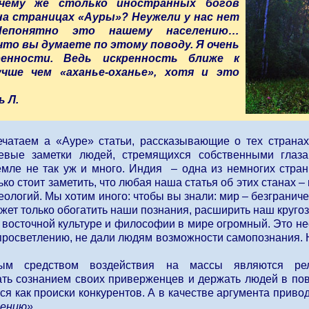
чему же столько иностранных богов
а страницах «Ауры»? Неужели у нас нет
Непонятно это нашему населению…
что вы думаете по этому поводу. Я очень
ренности. Ведь искренность ближе к
учше чем «аханье-оханье», хотя и это
 Л.
ечатаем а «Ауре» статьи, рассказывающие о тех странах
евые заметки людей, стремящихся собственными глаза
емле не так уж и много. Индия – одна из немногих стран
ко стоит заметить, что любая наша статья об этих станах –
еологий. Мы хотим иного: чтобы вы знали: мир – безграниче
жет только обогатить наши познания, расширить наш кругоз
 восточной культуре и философии в мире огромный. Это не
просветлению, не дали людям возможности самопознания. Н
ным средством воздействия на массы являются р
ть сознанием своих приверженцев и держать людей в по
я как происки конкурентов. А в качестве аргумента привод
ению».