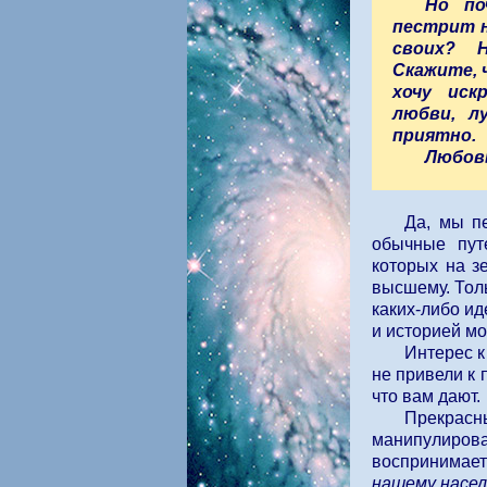
Но по
пестрит н
своих? 
Скажите, 
хочу иск
любви, л
приятно.
Любовь
Да, мы п
обычные пут
которых на з
высшему. Толь
каких-либо ид
и историей мо
Интерес к
не привели к 
что вам дают.
Прекрас
манипулирова
воспринимаетс
нашему насел