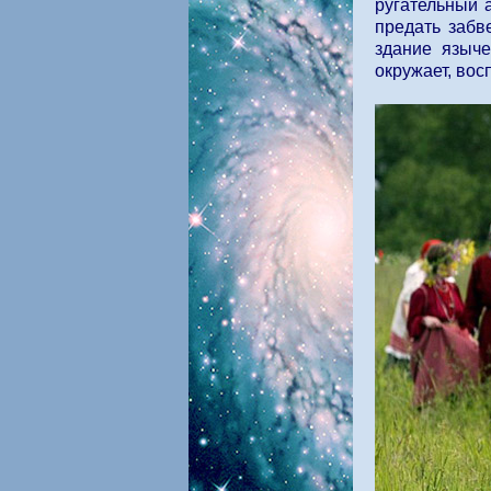
ругательный 
предать забв
здание языче
окружает, во