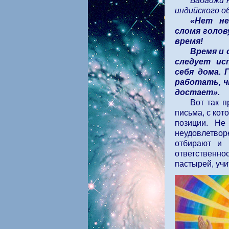
Бабаджи 
индийского об
«Нет не
сломя голов
время!
Время и 
следует ис
себя дома. 
работать, ч
достает».
Вот так 
письма, с кот
позиции. Не
неудовлетвор
отбирают и 
ответственно
пастырей, уч