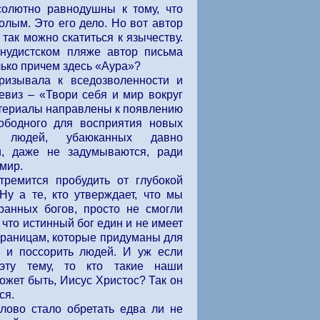
солютно равнодушны к тому, что
 голым. Это его дело. Но вот автор
 так можно скатиться к язычеству.
нудистском пляже автор письма
ько причем здесь «Аура»?
ризывала к вседозволенности и
евиз – «Твори себя и мир вокруг
атериалы направлены к появлению
ободного для восприятия новых
о людей, убаюканных давно
, даже не задумываются, ради
 мир.
тремится пробудить от глубокой
Ну а те, кто утверждает, что мы
ранных богов, просто не смогли
 что истинный бог един и не имеет
границам, которые придуманы для
ь и поссорить людей. И уж если
эту тему, то кто такие наши
ожет быть, Иисус Христос? Так он
ся.
лово стало обретать едва ли не