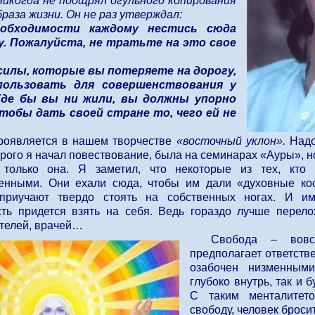
никогда не поощрял огульного копирования
раза жизни. Он не раз утверждал:
обходимости каждому нестись сюда
у. Пожалуйста, не тратьте на это свое
силы, которые вы потеряете на дорогу,
пользовать для совершенствования у
Где бы вы ни жили, вы должны упорно
тобы дать своей стране то, чего ей не
проявляется в нашем творчестве
«восточный уклон».
Надо
орого я начал повествование, была на семинарах «Ауры», н
 только она. Я заметил, что некоторые из тех, кто
енными. Они ехали сюда, чтобы им дали «духовные кос
приучают твердо стоять на собственных ногах. И им
сть придется взять на себя. Ведь гораздо лучше перело
ителей, врачей…
Свобода – вовс
предполагает ответстве
озабочен низменными
глубоко внутрь, так и 
С таким менталитето
свободу, человек броси