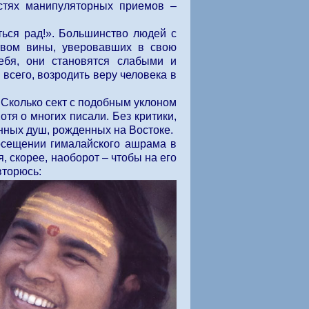
стях манипуляторных приемов –
ться рад!». Большинство людей с
твом вины, уверовавших в свою
ебя, они становятся слабыми и
сего, возродить веру человека в
 Сколько сект с подобным уклоном
отя о многих писали. Без критики,
нных душ, рожденных на Востоке.
посещении гималайского ашрама в
, скорее, наоборот – чтобы на его
вторюсь: