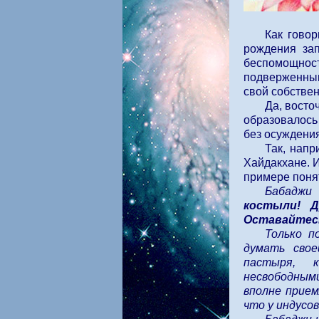
Как говор
рождения за
беспомощнос
подверженным
свой собстве
Да, восто
образовалось 
без осуждени
Так, напр
Хайдакхане. И
примере понят
Бабаджи
костыли! Д
Оставайтесь
Только п
думать свое
пастыря, 
несвободны
вполне прием
что у индусо