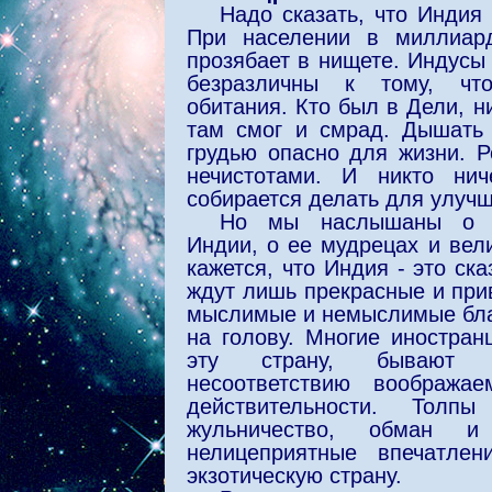
Надо сказать, что Индия 
При населении в миллиар
прозябает в нищете. Индусы
безразличны к тому, чт
обитания. Кто был в Дели, ни
там смог и смрад. Дышать
грудью опасно для жизни. Р
нечистотами. И никто нич
собирается делать для улучш
Но мы наслышаны о д
Индии, о ее мудрецах и вел
кажется, что Индия - это ска
ждут лишь прекрасные и при
мыслимые и немыслимые благ
на голову. Многие иностран
эту страну, бывают 
несоответствию вообража
действительности. Толп
жульничество, обман и
нелицеприятные впечатле
экзотическую страну.