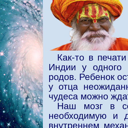
Как-то в печат
Индии у одного
родов. Ребенок ос
у отца неожиданн
чудеса можно ждат
Наш мозг в со
необходимую и д
внутреннем меха