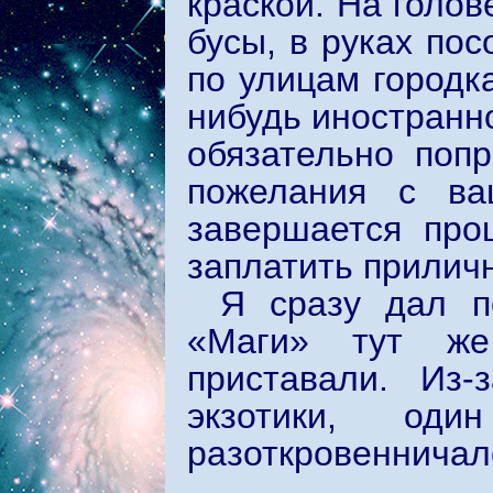
краской. На голов
бусы, в руках по
по улицам городк
нибудь иностранн
обязательно попр
пожелания с в
завершается про
заплатить прили
Я сразу дал п
«Маги» тут же
приставали. Из-
экзотики, од
разоткровенничал