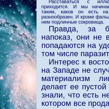
Расставаться с илл
приходится. И мы начина
таким, каков он есть н
разнообразен. И кроме фаль
нем подлинные сокровища.
Правда, за б
напоказ, они не 
попадаются на уд
том числе парази
Интерес к вост
на Западе не слу
материализм ли
делает ее пустой
знали, что есть 
котором все прода