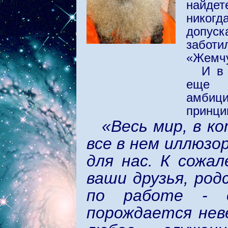
найдет
никогд
допус
заботи
«Жемчу
И в 
еще н
амбици
принци
«Весь мир, в к
все в нем иллюзо
для нас. К сожал
ваши друзья, род
по работе - 
порождается нев