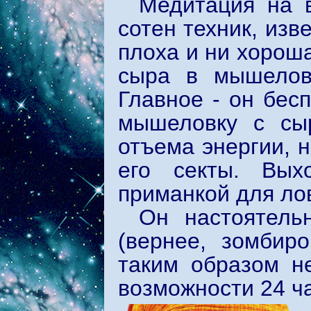
Медитация на в
сотен техник, изв
плоха и ни хорош
сыра в мышелов
Главное - он бес
мышеловку с сы
отъема энергии, 
его секты. Вых
приманкой для ло
Он настоятель
(вернее, зомбир
таким образом н
возможности 24 ча