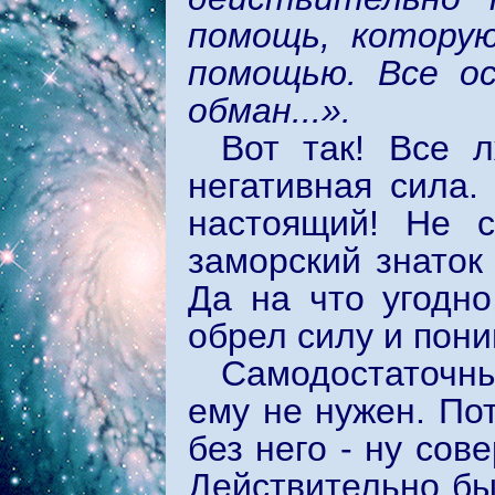
помощь, котору
помощью. Все о
обман...».
Вот так! Все 
негативная сила.
настоящий! Не 
заморский знаток
Да на что угодно
обрел силу и пон
Самодостаточн
ему не нужен. По
без него - ну сов
Действительно быд