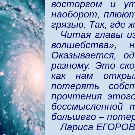
восторгом и ут
наоборот, плюют
грязью. Так, где 
Читая главы и
волшебства», 
Оказывается, о
разному. Это ско
как нам откры
потерять собст
прочтения этог
бессмысленной 
большего – потер
Лариса ЕГОРО