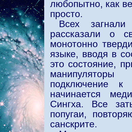
любопытно, как ве
просто.
Всех загнали
рассказали о с
монотонно тверди
языке, вводя в с
это состояние, п
манипуляторы 
подключение к 
начинается мед
Сингха. Все за
попугаи, повтор
санскрите.