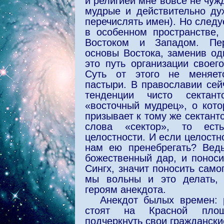
и религией мне вовсе не чуж
мудрые и действительно ду
перечислять имен). Но следу
в особенном пространстве,
Востоком и Западом. Пер
основы Востока, заменив од
это путь организации своег
Суть от этого не меняет
пастыри. В православии сей
тенденции чисто сектан
«восточный мудрец», о кото
призывает к тому же сектантст
слова «сектор», то есть
целостности. И если целостно
нам ею пренебрегать? Вед
божественный дар, и поносит
Сингх, значит поносить само
мы вольны и это делать, 
героям анекдота.
Анекдот былых времен: 
стоят на Красной площ
подчеркнуть свои граждански