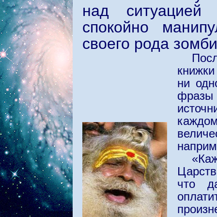
над ситуацией 
спокойно манип
своего рода зомб
Пос
книжки
ни одн
фразы 
источн
каждо
велич
наприм
«Ка
Царств
что д
оплат
произн