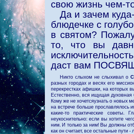
свою жизнь чем-т
Да и зачем куда
блюдечке с голубо
в святом? Пожалу
то, что вы давн
исключительност
даст вам ПОСВЯЩ
Никто слыхом не слыхивал о
С
разных городах и весях его миссио
перекрестках афишки, на которых в
Естественно, вся ищущая духовная 
Кому же не хочетсяузнать о новых 
на встрече больше прославлялось и
какие-то практические советы. 
неукоснительно: если вы хотите чег
ним. И только за ним! Вы должны отб
как он считает, все остальные пути -