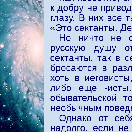
к добру не привод
глазу. В них все 
«Это сектанты. Де
Но ничто не с
русскую душу о
сектанты, так в с
бросаются в раз
хоть в иеговисты
либо еще -исты
обывательской т
необычным повед
Однако от себ
надолго, если не