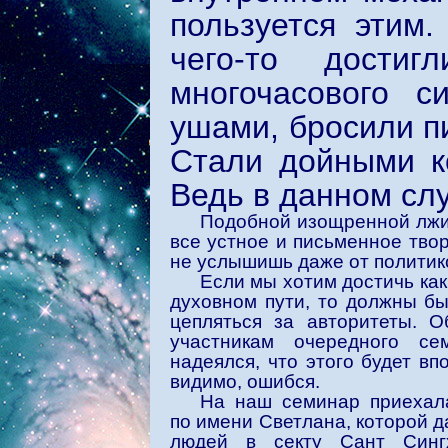
пользуется этим.
чего-то дости
многочасового с
ушами, бросили пи
Стали дойными к
Ведь в данном слу
Подобной изощренной лжи
все устное и письменное тво
не услышишь даже от политик
Если мы хотим достичь как
духовном пути, то должны б
цепляться за авторитеты. О
участникам очередного с
надеялся, что этого будет вп
видимо, ошибся.
На наш семинар приехал
по имени Светлана, которой 
людей в секту Сант Синг