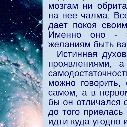
мозгам ни обрита
на нее чалма. Вс
дает покоя свои
Именно оно - э
желаниям быть ва
Истинная духо
проявлениями, а
самодостаточнос
можно говорить,
самом, а в перв
бы он отличался о
до того приелась
идти куда угодно 