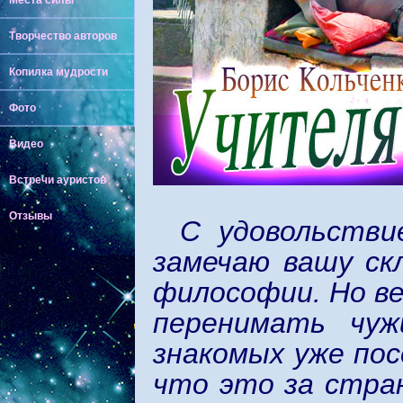
Места силы
Творчество авторов
Копилка мудрости
Фото
Видео
Встречи ауристов
Отзывы
С удовольстви
замечаю вашу ск
философии. Но ве
перенимать чуж
знакомых уже пос
что это за стра