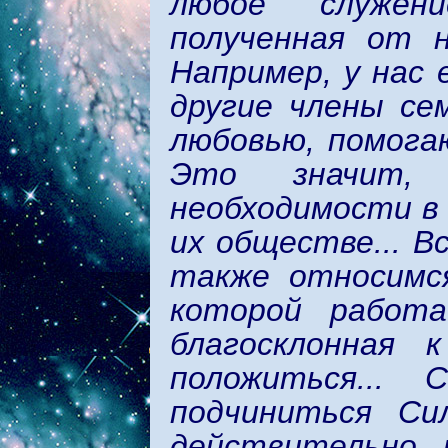
любое служен
полученная от н
Например, у нас 
другие члены се
любовью, помога
Это значит
необходимости в 
их обществе... В
также относимся
которой работа
благосклонная
положиться...
подчиниться Си
действительно 