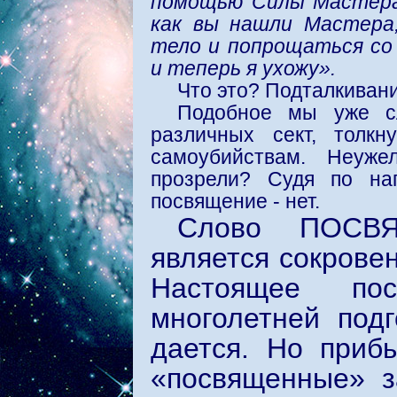
помощью Силы Мастера,
как вы нашли Мастера
тело и попрощаться со
и теперь я ухожу».
Что это? Подталкивани
Подобное мы уже с
различных сект, толк
самоубийствам. Неуж
прозрели? Судя по на
посвящение - нет.
Слово ПОСВ
является сокрове
Настоящее пос
многолетней под
дается. Но приб
«посвященные» з