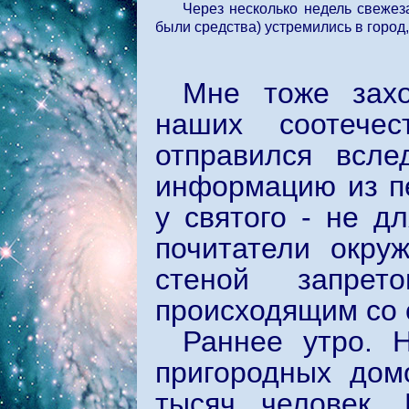
Через несколько недель свежез
были средства) устремились в город,
Мне тоже захо
наших соотечес
отправился всл
информацию из пе
у святого - не д
почитатели окру
стеной запрет
происходящим со 
Раннее утро. 
пригородных дом
тысяч человек. 