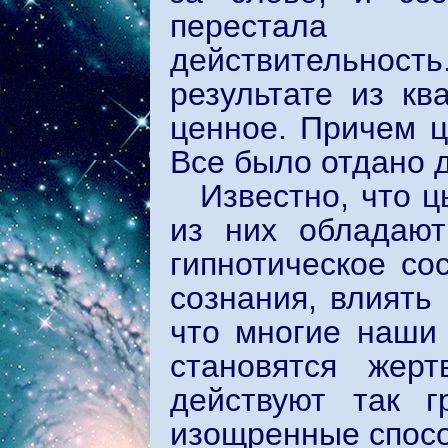
перестала 
действительность
результате из к
ценное. Причем ц
Все было отдано 
Известно, что 
из них обладают
гипнотическое со
сознания, влиять
что многие наши
становятся жер
действуют так г
изощренные спосо