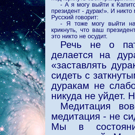
- А я могу выйти к Капит
президент - дурак!». И никто 
Русский говорит:
- Я тоже могу выйти н
крикнуть, что ваш президен
это никто не осудит.
Речь не о пат
делается на дур
«заставлять дура
сидеть с заткнут
дуракам не слабо
никуда не уйдет. Н
Медитация во
медитация - не с
Мы в состоян