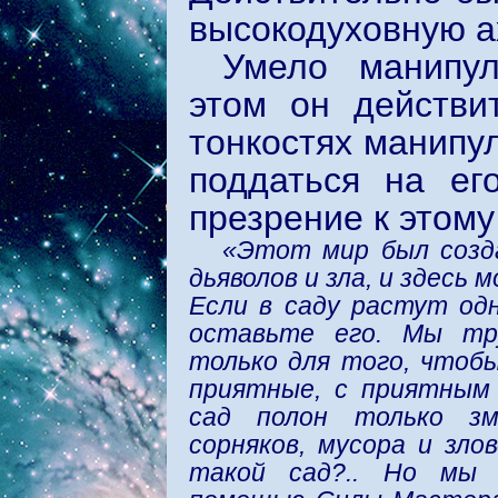
высокодуховную а
Умело манипул
этом он действи
тонкостях манипу
поддаться на ег
презрение к этому 
«Этот мир был созд
дьяволов и зла, и здесь 
Если в саду растут од
оставьте его. Мы тр
только для того, чтоб
приятные, с приятным
сад полон только зме
сорняков, мусора и зло
такой сад?.. Но мы