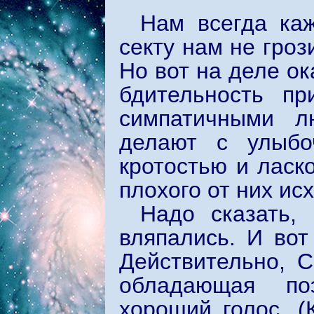
Нам всегда ка
секту нам не гроз
Но вот на деле ок
бдительность п
симпатичными л
делают с улыбо
кротостью и ласко
плохого от них ис
Надо сказать,
вляпались. И вот
Действительно, С
обладающая по
хороший голос. (