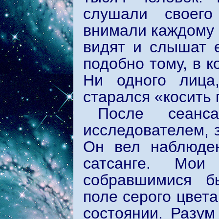
слушали своего
внимали каждому е
видят и слышат 
подобно тому, в к
Ни одного лица
старался «косить 
После сеанс
исследователем, 
Он вел наблюден
сатсанге. Мои
собравшимися б
поле серого цвета
состоянии. Разум