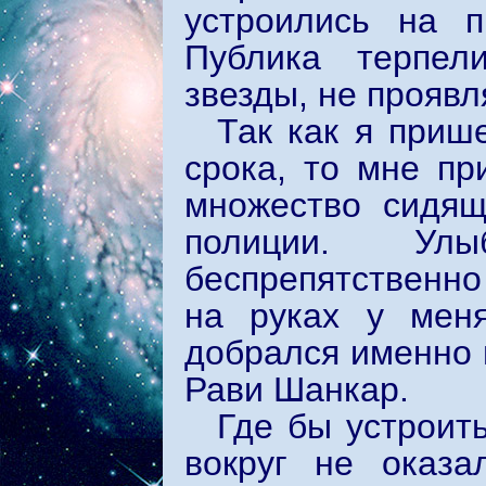
устроились на п
Публика терпел
звезды, не проявл
Так как я приш
срока, то мне пр
множество сидящ
полиции. Улы
беспрепятственно
на руках у мен
добрался именно в
Рави Шанкар.
Где бы устроит
вокруг не оказа