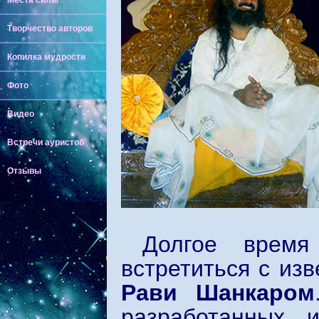
Места силы
Творчество авторов
Копилка мудрости
Фото
Видео
Встречи ауристов
Отзывы
Долгое время
встретиться с из
Рави Шанкаром
разработанных 