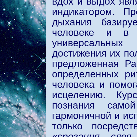
вдох и выдох явл
индикатором. Пр
дыхания базиру
человеке и в 
универсальных
достижения их по
предложенная Ра
определенных ри
человека и помог
исцелению. Кур
познания самой
гармоничной и ис
только посредст
«с
резания сло