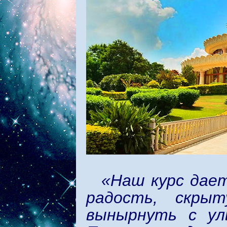
«Наш курс дае
радость, скры
вынырнуть с у