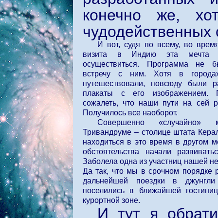
конечно же, хо
чудодейственных 
И вот, судя по всему, во врем
визита в Индию эта мечта 
осуществиться. Программа не б
встречу с ним. Хотя в город
путешествовали, повсюду были 
плакаты с его изображением. П
сожалеть, что наши пути на сей р
Получилось все наоборот.
Совершенно «случайно»
Тривандруме – столице штата Кера
находиться в это время в другом 
обстоятельства начали развивать
Заболела одна из участниц нашей н
Да так, что мы в срочном порядке 
дальнейшей поездки в джунгл
поселились в ближайшей гостиниц
курортной зоне.
И тут я обрат