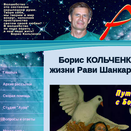
Борис КОЛЬЧЕНКО
жизни Рави Шанкар
Главная
Архив рассылок
Скорая помощь
Студия "Аура"
Вопросы и ответы