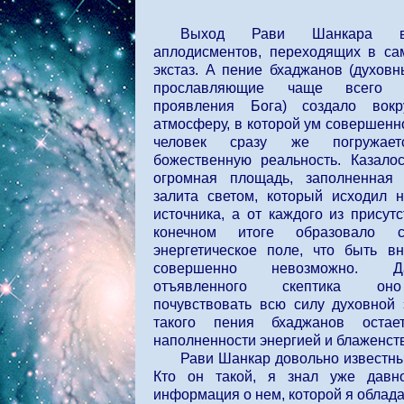
Выход Рави Шанкара в
аплодисментов, переходящих в с
экстаз. А пение бхаджанов (духов
прославляющие чаще всего р
проявления Бога) создало вок
атмосферу, в которой ум совершенн
человек сразу же погружае
божественную реальность. Казалос
огромная площадь, заполненная
залита светом, который исходил 
источника, а от каждого из присут
конечном итоге образовало 
энергетическое поле, что быть в
совершенно невозможно. 
отъявленного скептика оно
почувствовать всю силу духовной 
такого пения бхаджанов остае
наполненности энергией и блаженст
Рави Шанкар довольно известны
Кто он такой, я знал уже давно
информация о нем, которой я облада