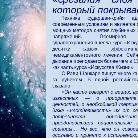
который покрыва
Техника сударшан-крийя ад
современным условиям и является 
мощных методов снятия глубинных
напряжений. Всемирная О
здравоохранения внесла курс «Иску
десятку самых эффективн
немедикаментозного лечения. Сейч
дыхания преподается более чем в 1
как часть курса «Искусства Жизни».
О Рави Шанкаре пишут много как
за рубежом. В одной российско
сказано:
«Он часто говорит о вещах, в
известных — о приоритете ч
ценностей, о необходимой терпим
даже «неотделимости» их от се
потребности объединен
преодолевающей национальные 
границы… Но все, что он говори
осознано и принято к исполнению.