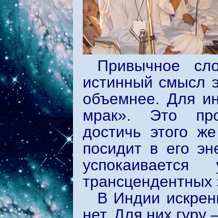
Привычное сло
истинный смысл э
объемнее. Для ин
мрак». Это про
достичь этого же
посидит в его эн
успокаивается
трансцендентных 
В Индии искрен
нет. Для них гуру –