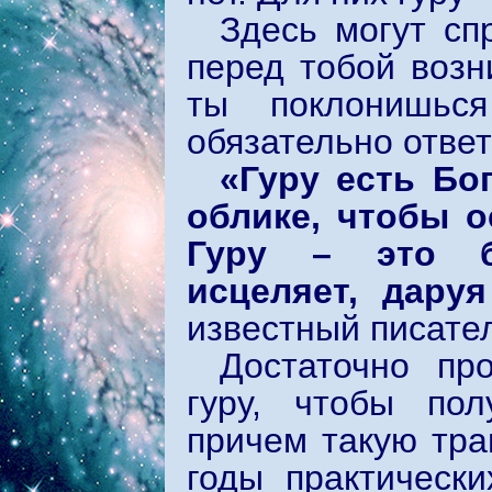
Здесь могут сп
перед тобой возни
ты поклонишьс
обязательно ответ
«Гуру есть Бо
облике, чтобы о
Гуру – это б
исцеляет, дару
известный писате
Достаточно пр
гуру, чтобы пол
причем такую тр
годы практически