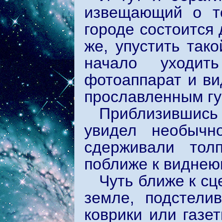
извещающий о то
городе состоится
же, упустить так
начало уходит
фотоаппарат и ви
прославленным гу
Приблизившись
увидел необычн
сдерживали тол
поближе к виднею
Чуть ближе к с
земле, подстели
коврики или газе