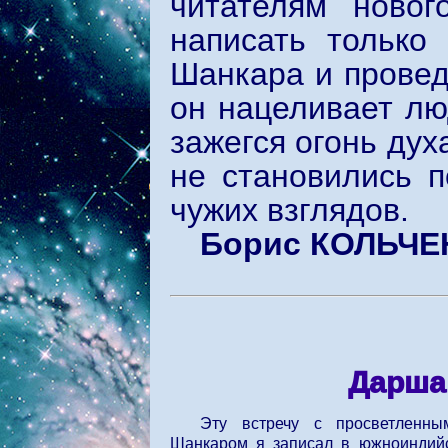
читателям новог
написать только
Шанкара и провед
он нацеливает лю
зажегся огонь дух
не становились 
чужих взглядов.
Борис КОЛЬЧЕ
Дарша
Эту встречу с просветленн
Шанкаром я записал в южноиндийс