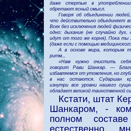
даже стертые в употреблении
обретают ясный смысл.
Говоря об объединении людей
что действительно объединяет в
Всех без исключения людей физиче
одно: дыхание (не случайно дух, 
идут от того же корня). Пока т
(даже если с помощью медицинского
А в основе мира, которым 
ритм...
«Нам нужно очистить себ
говорит Рави Шанкар. — Благ
избавляемся от утомления, но глу
в нас остаются. Сударшан к
изнутри все уровни нашего суще
обладает великой таинственной си
Кстати, штат Ке
Шанкаром, - ком
полном состав
естественно, м