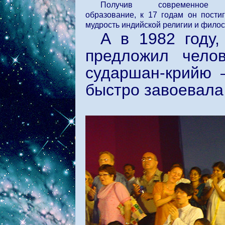
Получив современное к
образование, к 17 годам он пости
мудрость индийской религии и фило
А в 1982 году,
предложил чело
сударшан-крийю 
быстро завоевала