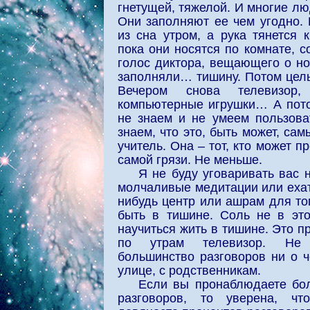
гнетущей, тяжелой. И многие лю
Они заполняют ее чем угодно.
из сна утром, а рука тянется к
пока они носятся по комнате, с
голос диктора, вещающего о но
заполняли… тишину. Потом цел
Вечером снова телевизор
компьютерные игрушки… А пото
не знаем и не умеем пользов
знаем, что это, быть может, са
учитель. Она – тот, кто может п
самой грязи. Не меньше.
Я не буду уговаривать вас 
молчаливые медитации или ехат
нибудь центр или ашрам для тог
быть в тишине. Соль не в это
научиться жить в тишине. Это п
по утрам телевизор. Не 
большинство разговоров ни о 
улице, с родственникам.
Если вы пронаблюдаете бо
разговоров, то уверена, ч