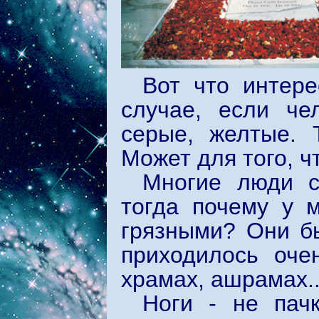
Вот что интер
случае, если ч
серые, желтые. 
Может для того, ч
Многие люди с
тогда почему у 
грязными? Они бы
приходилось оче
храмах, ашрамах..
Ноги - не пач