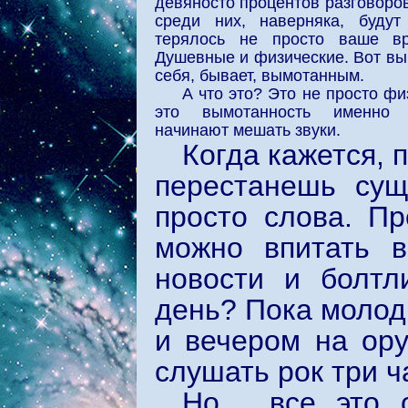
девяносто процентов разговоров
среди них, наверняка, буду
терялось не просто ваше в
Душевные и физические. Вот в
себя, бывает, вымотанным.
А что это? Это не просто фи
это вымотанность именно 
начинают мешать звуки.
Когда кажется, 
перестанешь сущ
просто слова. Пр
можно впитать в
новости и болтл
день? Пока молоды
и вечером на ору
слушать рок три ч
Но… все это о