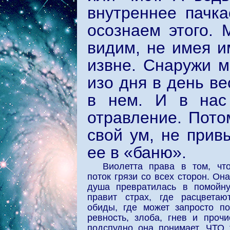
внутреннее пачк
осознаем этого.
видим, не имея и
извне. Снаружи м
изо дня в день в
в нем. И в нас
отравление. Пото
свой ум, не прив
ее в «баню».
Виолетта права в том, что
поток грязи со всех сторон. Она
душа превратилась в помойн
правит страх, где расцвета
обиды, где может запросто по
ревность, злоба, гнев и проч
подспудно она понимает, ЧТО 