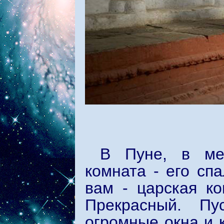
В Пуне, в ме
комната - его сп
вам - царская ко
Прекрасный. Пу
огромные окна и 