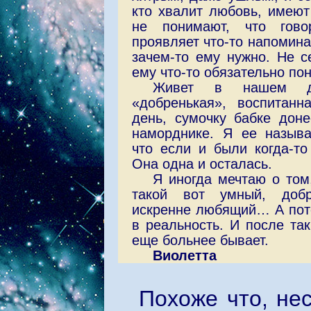
кто хвалит любовь, имеют
не понимают, что гово
проявляет что-то напомина
зачем-то ему нужно. Не с
ему что-то обязательно пон
Живет в нашем до
«добренькая», воспитанн
день, сумочку бабке доне
наморднике. Я ее называ
что если и были когда-то
Она одна и осталась.
Я иногда мечтаю о том
такой вот умный, добр
искренне любящий… А пот
в реальность. И после та
еще больнее бывает.
Виолетта
Похоже что, не