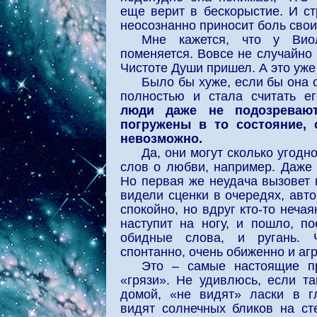
еще верит в бескорыстие. И стр
неосознанно приносит боль свои
Мне кажется, что у Вио
поменяется. Вовсе не случайно 
Чистоте Души пришел. А это уже
Было бы хуже, если бы она 
полностью и стала считать е
люди даже не подозревают
погружены в то состояние, 
невозможно.
Да, они могут сколько угодн
слов о любви, например. Даже б
Но первая же неудача вызовет 
видели сценки в очередях, авто
спокойно, но вдруг кто-то нечая
наступит на ногу, и пошло, по
обидные слова, и ругань. Ч
спонтанно, очень обиженно и аг
Это – самые настоящие п
«грязи». Не удивлюсь, если т
домой, «не видят» ласки в гл
видят солнечных бликов на ст