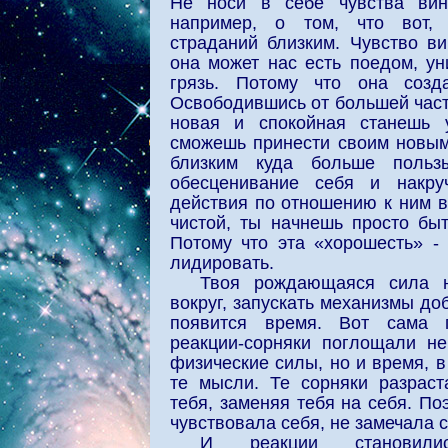
Не носи в себе чувства вин
например, о том, что вот, 
страданий близким. Чувство в
она может нас есть поедом, ун
грязь. Потому что она созд
Освободившись от большей част
новая и спокойная станешь 
сможешь принести своим новым
близким куда больше польз
обесценивание себя и накру
действия по отношению к ним в
чистой, ты начнешь просто бы
Потому что эта «хорошесть» - 
лидировать.
Твоя рождающаяся сила н
вокруг, запускать механизмы до
появится время. Вот сама 
реакции-сорняки поглощали не
физические силы, но и время, 
те мысли. Те сорняки разраст
тебя, заменяя тебя на себя. По
чувствовала себя, не замечала 
И реакции становил