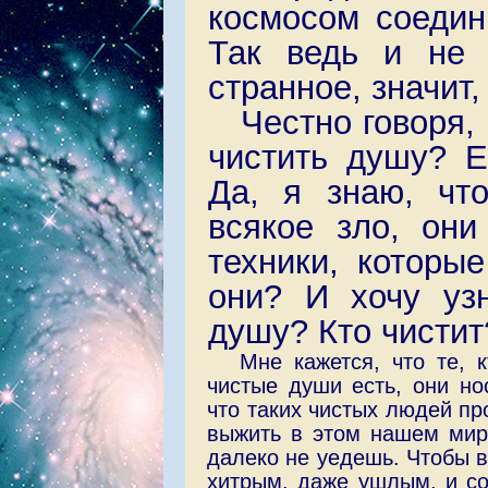
космосом соедин
Так ведь и не 
странное, значит,
Честно говоря,
чистить душу? Е
Да, я знаю, чт
всякое зло, он
техники, которые
они? И хочу узн
душу? Кто чистит
Мне кажется, что те, к
чистые души есть, они но
что таких чистых людей про
выжить в этом нашем мир
далеко не уедешь. Чтобы в
хитрым, даже ушлым, и со