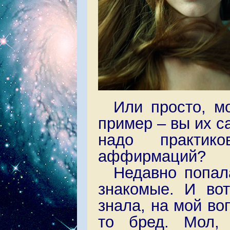
Или просто, м
пример – вы их с
надо практико
аффирмаций?
Недавно попал
знакомые. И вот
знала, на мой во
то бред. Мол,