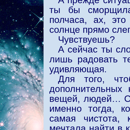
А прежде ситуац
ты бы сморщила
полчаса, ах, это
солнце прямо сл
Чувствуешь?
А сейчас ты сл
лишь радовать т
удивляющая.
Для того, чт
дополнительных 
вещей, людей… Он
именно тогда, к
самая чистота, 
мечтала найти в к