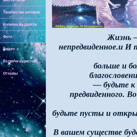
Места силы
Творчество авторов
Копилка мудрости
Жизнь 
Фото
непредвиденное.и
И 
Видео
Встречи ауристов
больше и б
благословен
Отзывы
— будьте к
предвиденного. В
будьте пусты и откр
В вашем существе бу