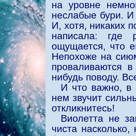
на уровне немно
неслабые бури. И
И, хотя, никаких 
написала: где 
ощущается, что е
Непохоже на сиюм
проваливаются в
нибудь поводу. Вс
И что важно, в
нем звучит сильн
откликнитесь!
Виолетта не за
чиста насколько,