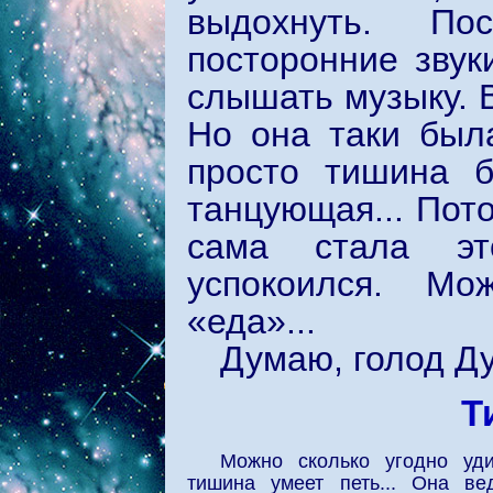
выдохнуть. По
посторонние звук
слышать музыку. 
Но она таки была
просто тишина б
танцующая... Пото
сама стала эт
успокоился. Мо
«еда»...
Думаю, голод Ду
Т
Можно сколько угодно уди
тишина умеет петь... Она ве