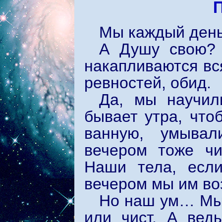
Мы каждый день 
А Душу свою? 
накапливаются вс
ревностей, обид.
Да, мы научил
бывает утра, чт
ванную, умывал
вечером тоже ч
Наши тела, если
вечером мы им во
Но наш ум… Мы 
или чист. А вед