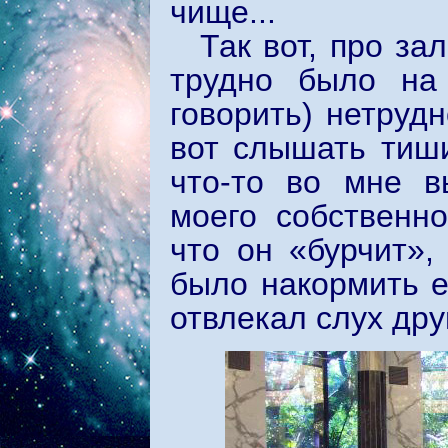
чище...
Так вот, про за
трудно было на 
говорить) нетруд
вот слышать тиши
что-то во мне в
моего собственн
что он «бурчит»
было накормить е
отвлекал слух дру