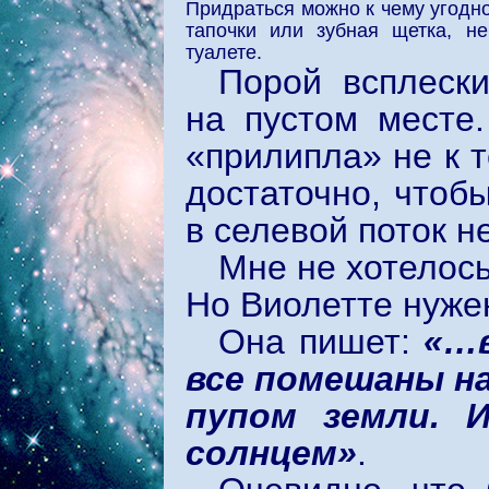
Придраться можно к чему угодно
тапочки или зубная щетка, н
туалете.
Порой всплески
на пустом месте.
«прилипла» не к т
достаточно, чтоб
в селевой поток н
Мне не хотелось
Но Виолетте нужен
Она пишет:
«…в
все помешаны на
пупом земли. 
солнцем»
.