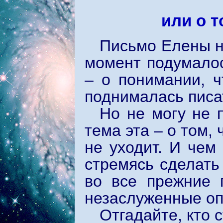
или о т
Письмо Елены н
момент подумалос
– о понимании, ч
поднималась писат
Но не могу не 
тема эта – о том
не уходит. И чем
стремясь сделать 
во все прежние 
незаслуженные оп
Отгадайте, кто 