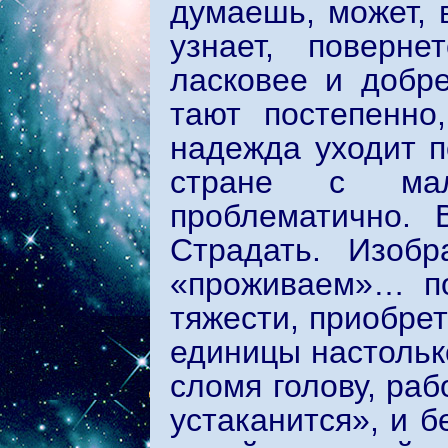
думаешь, может, 
узнает, поверне
ласковее и добр
тают постепенно
надежда уходит 
стране с мал
проблематично. 
Страдать. Изобр
«проживаем»… по
тяжести, приобре
единицы настолько
сломя голову, раб
устаканится», и б