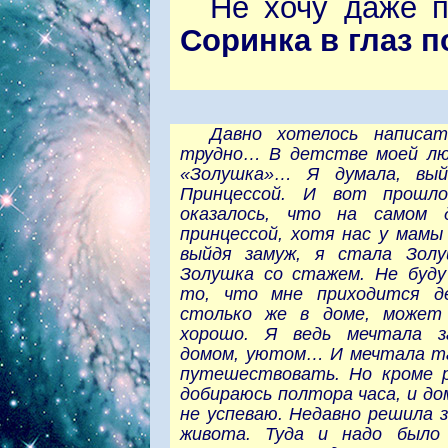
Не хочу даже 
Соринка в глаз 
Давно хотелось написа
трудно… В детстве моей лю
«Золушка»… Я думала, вы
Принцессой. И вот прош
оказалось, что на самом
принцессой, хотя нас у мамы 
выйдя замуж, я стала Зол
Золушка со стажем. Не буду
то, что мне приходится д
столько же в доме, может
хорошо. Я ведь мечтала з
домом, уютом… И мечтала та
путешествовать. Но кроме 
добираюсь полтора часа, и до
не успеваю. Недавно решила 
живота. Туда и надо было