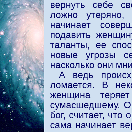
вернуть себе св
ложно утеряно,
начинает соверш
подавить женщин
таланты, ее спо
новые угрозы с
насколько они мни
А ведь происх
ломается. В нек
женщина теряет
сумасшедшему. Он
бог, считает, что
сама начинает вер