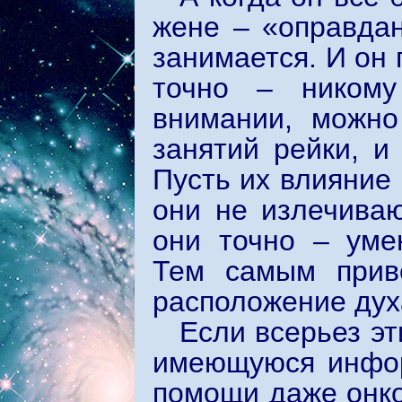
жене – «оправдан
занимается. И он 
точно – никому
внимании, можно
занятий рейки, и
Пусть их влияние
они не излечива
они точно – уме
Тем самым прив
расположение духа
Если всерьез э
имеющуюся инфор
помощи даже онко