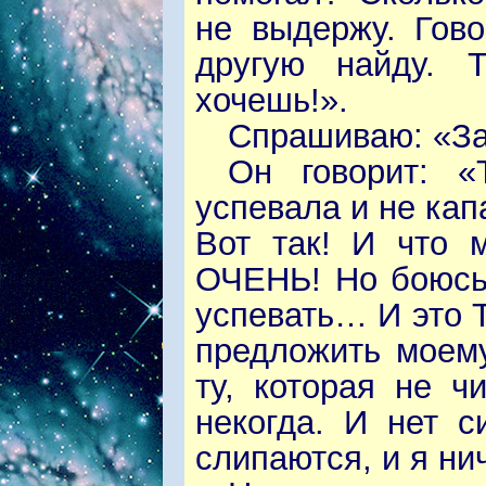
не выдержу. Гово
другую найду. 
хочешь!».
Спрашиваю: «За
Он говорит: 
успевала и не кап
Вот так! И что м
ОЧЕНЬ! Но боюсь,
успевать… И это Т
предложить моем
ту, которая не ч
некогда. И нет с
слипаются, и я нич