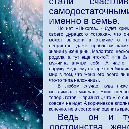
стали счастли
самодостаточным
именно в семье.
Но нет. «Никогда» - будет крич
своего дурацкого «страха», что 
может вырасти в отличие от не
неприятны даже проблески каких
знаний у женщины. Мало того, неско
родила, а тут еще что-то?! «Не бы
мужчина внутри себя. А часто 
наружу. Ведь ему позарез необходи
мир в том, что жена его всего ли
что-то типа наложницы.
В любом случае, куда ниже
мыслимых смыслах. Единственн
теперь готов – признать, что «То си
совсем не идет. А коричневое вполне
конечно, не в состоянии оценить кра
Ведь он и ту
достоинства же