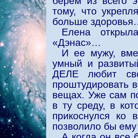
берем из всего э
тому, что укрепл
больше здоровья
Елена открыл
«Дэнас»…
И ее мужу, вме
умный и развиты
ДЕЛЕ любит св
проштудировать в
вещах. Уже сам п
в ту среду, в ко
прикоснулся ко 
позволило бы ему 
А когда он все