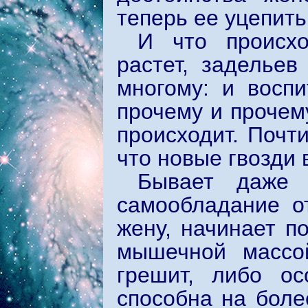
теперь ее уцепить
И что происхо
растет, заделье
многому: и восп
прочему и прочему
происходит. Почти
что новые гвозди 
Бывает даже т
самообладание от
жену, начинает п
мышечной массой
грешит, либо о
способна на боле