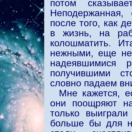
потом сказыва
Неподержанная, 
после того, как д
в жизнь, на раб
колошматить. Ит
нежными, еще не
надеявшимися р
получившими ст
словно падаем вн
Мне кажется, е
они поощряют на
только выиграли
больше бы для н