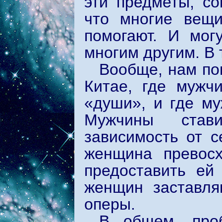
эти предметы, со
что многие вещи
помогают. И мог
многим другим. В 
Вообще, нам по
Китае, где мужч
«души», и где му
Мужчины став
зависимость от с
женщина превосх
предоставить ей
женщин заставля
оперы.
В общем, про