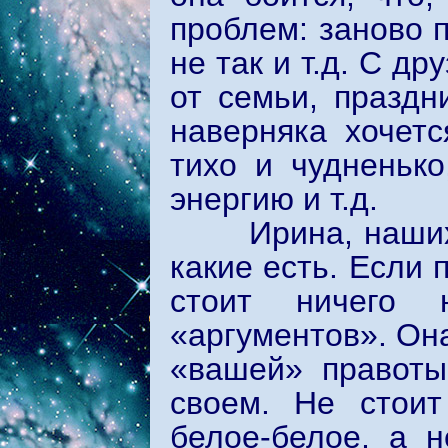
проблем: заново п
не так и т.д. С д
от семьи, праздни
наверняка хочет
тихо и чудненьк
энергию и т.д.
Ирина, наших м
какие есть. Если 
стоит ничего 
«аргументов». Она
«вашей» правоты
своем. Не стоит
белое-белое, а 