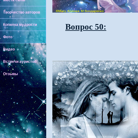
Места силы
Творчество авторов
Вопрос 50:
Копилка мудрости
Фото
Видео
Встречи ауристов
Отзывы