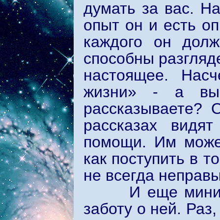
думать за вас. Н
опыт он и есть оп
каждого он дол
способны разгляде
настоящее. Насч
жизни» - а вы
рассказываете? 
рассказах видя
помощи. Им может
как поступить в т
не всегда неправ
И еще мини-сов
заботу о ней. Раз