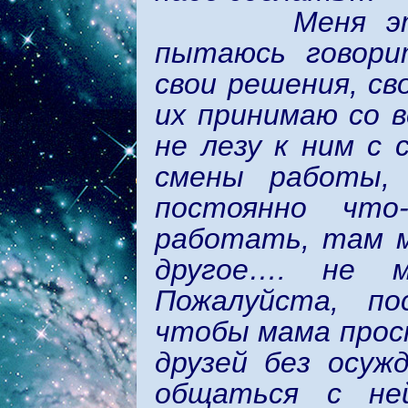
Меня это оче
пытаюсь говори
свои решения, сво
их принимаю со в
не лезу к ним с
смены работы, 
постоянно что
работать, там м
другое…. не 
Пожалуйста, по
чтобы мама прост
друзей без осуж
общаться с не