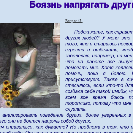
Боязнь напрягать дру
Вопрос 42
:
Подскажите, как справит
других людей? У меня это 
того, что я стараюсь поскор
сгрести и отбежать, чтоб
заболеваю, например, на ме
что на работе все вынуж
помогать мне. Хотя коллег
помочь, пока я болею. 
присутствует. Также в ли
стесняюсь, если кто-то дл
создала себе такой имидж, ч
всем все время боюсь п
торопливо, потому что мне 
слушать.
анализировать поведение других, более уверенных в
го они не боятся напрячь собой других.
им справиться, как думаете? Но проблема в том, что 
щерб себе. От этого у меня нет ощущения уверенности 