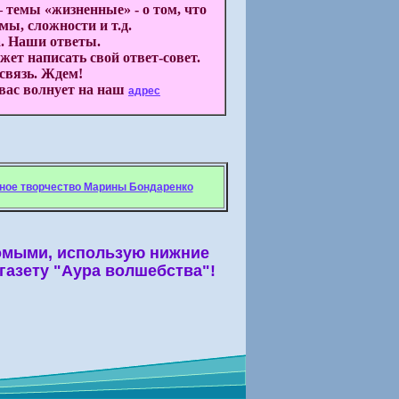
 темы «жизненные» - о том, что
мы, сложности и т.д.
. Наши ответы.
ет написать свой ответ-совет.
связь. Ждем!
 вас волнует на наш
адрес
ное творчество Марины Бондаренко
комыми, использую нижние
газету "Аура волшебства"!