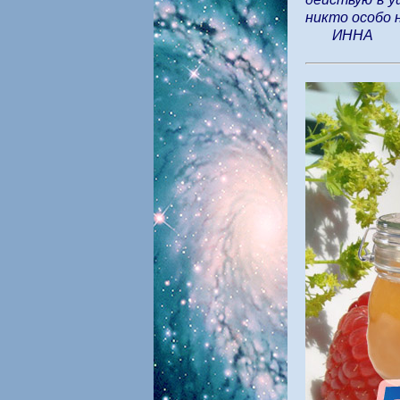
никто особо 
ИННА