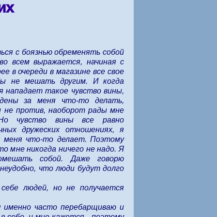
гих
ься с боязнью обременять собой
во всем выражается, начиная с
ее в очереди в магазине все свое
ы не мешать другим. И когда
ня нападает такое чувство вины,
дены за меня что-то делать,
и не против, наоборот рады мне
Но чувство вины все равно
чных дружеских отношениях, я
я меня что-то делает. Поэтому
то мне никогда ничего не надо. Я
омешать собой. Даже говорю
неудобно, что люди будут долго
 себе людей, но не получается
я именно часто перебарщиваю и
в себе, и мне кажется - поэтому