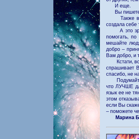
И еще.
Вы пишете
Также в личн
создала себе 
А это зря! Л
помогать, по
мешайте людя
добро – прин
Вам добро, и 
Кстати, вот,
спрашивает В
спасибо, не н
Подумайте в 
что ЛУЧШЕ дл
язык ее не тя
этом отказыв
если Вы скаже
– поможете ч
Марина 