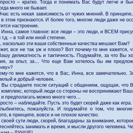
просто – кратко. Тогда и понимать Вас будут легче и быс
гда много не бывает.
 есть некая зависимость от чужих мнений. В принципе, э
 в этом признаются. И более того, многие люди даже не осо
тится настроение.
а, самое главное: все люди – это люди, и ВСЕМ присущ
т.д. – в той или иной степени.
асколько эти ваши собственные качества мешают Вам?
все не так уж и плохо? Вот почему-то мне кажется, чт
Вашу деликатность и тактичность. Подумайте, за что Вы х
ия, за опыт, за… Что еще Вам хотелось бы им предложи
енку»?
о мне кажется, что в Вас, Инна, все замечательно. Зн
илый и добрый человек.
 страдаете после ситуаций с общением, ощущая, что Вы
о комплекс, который люди со стороны не воспринимают Ва
 предполагать можно много чего…
то – наблюдайте. Пусть это будет скорей даже как игра.
Улыбнитесь, пожалуйста. И подумайте о том, что многи
это, в принципе, вовсе и не плохое качество.
оей сути люди, скорей, благодарны за внимание, которое
стесняйтесь занимать и время, и мысли другого человека.
м нам – ЛУЧШЕ!