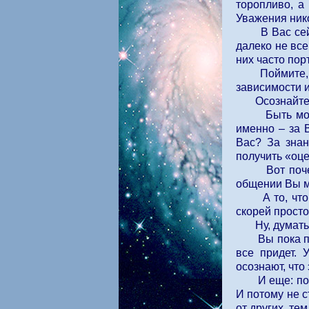
торопливо, а 
Уважения нико
В Вас сейчас
далеко не все
них часто пор
Поймите, Инн
зависимости и 
Осознайте, н
Быть может, 
именно – за 
Вас? За знан
получить «оц
Вот почему-т
общении Вы м
А то, что Вы
скорей прост
Ну, думать и
Вы пока прос
все придет. 
осознают, что 
И еще: по св
И потому не 
от других, те