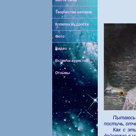
Места силы
Творчество авторов
Копилка мудрости
Фото
Видео
Встречи ауристов
Отзывы
Пытаюсь 
постичь, отче
Как с эт
действую в у