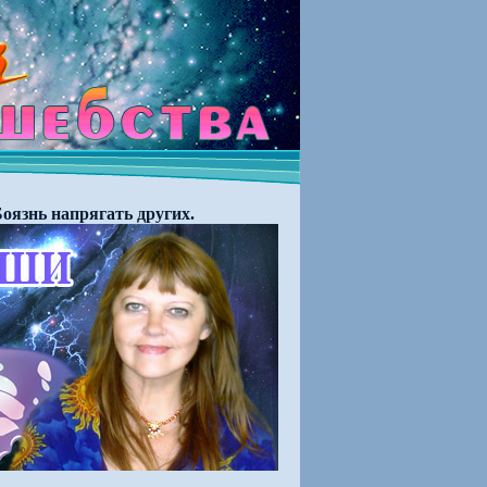
оязнь напрягать других.