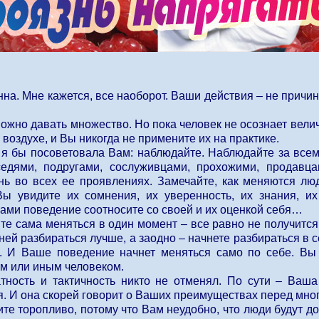
нна. Мне кажется, все наоборот. Ваши действия – не причи
о давать множество. Но пока человек не осознает велич
в воздухе, и Вы никогда не примените их на практике.
 посоветовала Вам: наблюдайте. Наблюдайте за всеми, 
седями, подругами, сослуживцами, прохожими, продавц
нь во всех ее проявлениях. Замечайте, как меняются люд
ы увидите их сомнения, их уверенность, их знания, их н
ами поведение соотносите со своей и их оценкой себя…
ама меняться в один момент – все равно не получится.
ней разбираться лучше, а заодно – начнете разбираться в 
. И Ваше поведение начнет меняться само по себе. Вы 
ем или иным человеком.
ь и тактичность никто не отменял. По сути – Ваша 
я. И она скорей говорит о Ваших преимуществах перед мно
торопливо, потому что Вам неудобно, что люди будут дол