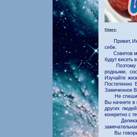
Ответ:
Привет, И
себе.
Советов можн
будут висеть 
Поэтому я бы
родными, со
Изучайте жиз
Постепенно В
Замеченное В
Не спешите с
Вы начнете в 
других людей
конкретно с т
Деликатност
замечательна
Вы говорите 