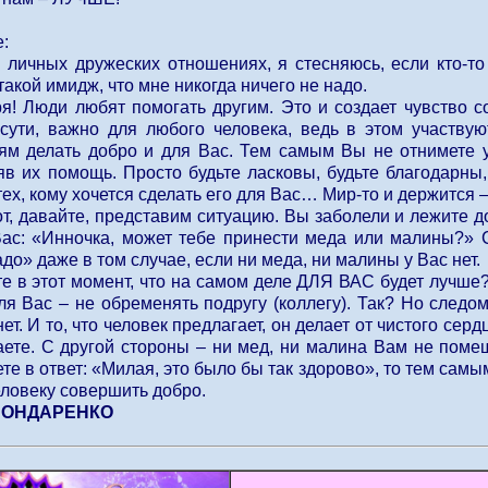
:
ых дружеских отношениях, я стесняюсь, если кто-то д
такой имидж, что мне никогда ничего не надо.
юди любят помогать другим. Это и создает чувство соб
 сути, важно для любого человека, ведь в этом участву
м делать добро и для Вас. Тем самым Вы не отнимете у
яв их помощь. Просто будьте ласковы, будьте благодарны,
тех, кому хочется сделать его для Вас… Мир-то и держится
 давайте, представим ситуацию. Вы заболели и лежите дом
ас: «Инночка, может тебе принести меда или малины?» Су
адо» даже в том случае, если ни меда, ни малины у Вас нет.
этот момент, что на самом деле ДЛЯ ВАС будет лучше?
я Вас – не обременять подругу (коллегу). Так? Но следом
нет. И то, что человек предлагает, он делает от чистого се
аете. С другой стороны – ни мед, ни малина Вам не помеш
те в ответ: «Милая, это было бы так здорово», то тем са
еловеку совершить добро.
БОНДАРЕНКО