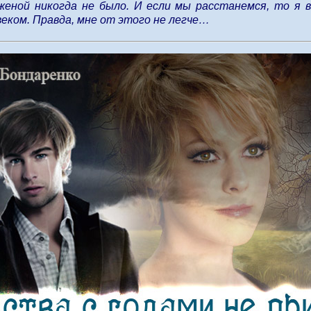
женой никогда не было. И если мы расстанемся, то я 
веком. Правда, мне от этого не легче…