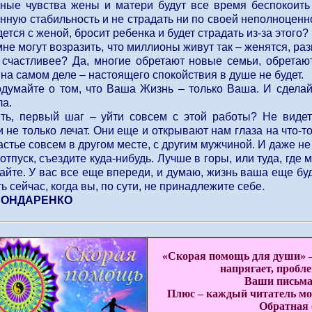
ные чувства жены и матери будут все время беспокоить
нную стабильность и не страдать ни по своей неполноценно
дется с женой, бросит ребенка и будет страдать из-за этого?
мне могут возразить, что миллионы живут так – женятся, ра
л счастливее? Да, многие обретают новые семьи, обрета
 на самом деле – настоящего спокойствия в душе не будет.
думайте о том, что Ваша Жизнь – только Ваша. И сделайт
ла.
ть, первый шаг – уйти совсем с этой работы? Не видет
 не только лечат. Они еще и открывают нам глаза на что-т
стье совсем в другом месте, с другим мужчиной. И даже не 
отпуск, съездите куда-нибудь. Лучше в горы, или туда, где
айте. У вас все еще впереди, и думаю, жизнь ваша еще буд
ть сейчас, когда вы, по сути, не принадлежите себе.
БОНДАРЕНКО
«Скорая помощь для души» –
напрягает, пробле
Ваши письма
Плюс – каждый читатель мож
Обратная 