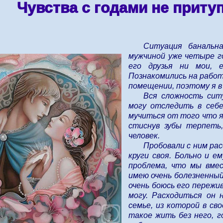
Чувства с годами не прит
Ситуация банальн
мужчиной уже четыре го
его друзья ни мои, 
Познакомились на работ
помещении, поэтому я в к
Вся сложность сит
могу отследить в себ
мучиться от того что я
стиснув зубы терпеть,
человек.
Пробовали с ним рас
круги своя. Больно и е
проблема, что мы вмес
имею очень болезненны
очень боюсь его пережив
могу. Расходиться он 
семье, из которой в св
такое жить без него, г