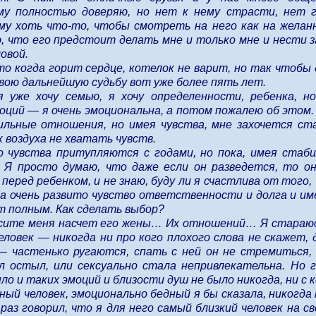
му полностью доверяю, но нет к нему страсти, нет гл
му хоть что-то, чтобы смотреть на него как на желанн
ю, что его предстоит делать мне и только мне и нести
овой.
то когда горит сердце, котелок не варит, но так чтобы 
вою дальнейшую судьбу вот уже более пять лет.
я уже хочу семью, я хочу определенности, ребенка, н
оций — я очень эмоциональна, а потом пожалею об этом. 
ильные отношения, но имея чувства, мне захочется ст
к воздуха не хватать чувств.
о чувства притупляются с годами, но пока, имея стаби
. Я просто думаю, что даже если он разведется, то 
 перед ребенком, и не знаю, буду ли я счастлива от того
ека очень развито чувство ответственности и долга и име
т полным. Как сделать выбор?
осите меня насчет его жены… Их отношений… Я стараюсь
ловек — никогда ни про кого плохого слова не скажет, д
 частенько ругаются, спать с ней он не стремиться, к
л остыл, или сексуально стала непривлекательна. Но г
ло и таких эмоций и близости душ не было никогда, ни с к
ый человек, эмоционально бедный я бы сказала, никогда 
у раз говорил, что я для него самый близкий человек на