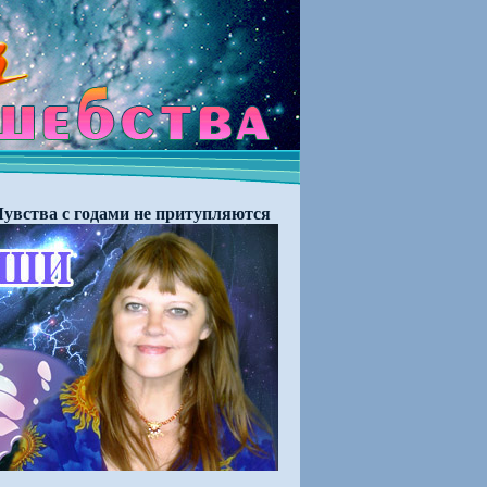
увства с годами не притупляются