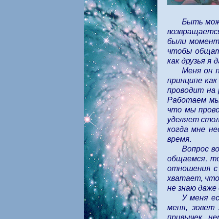
Быть мож
возвращается
были моменты
чтобы общат
как друзья я 
Меня он 
принципе как
проводит на 
Работаем мы 
что мы прово
уделяет стол
когда мне не
время.
Вопрос во
общаемся, то
отношения с 
хватает, что
не знаю даже
У меня е
меня, зовет 
привычек н