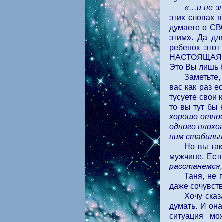
«…и не з
этих словах 
думаете о СВО
этим». Да дл
ребенок этот
НАСТОЯЩАЯ бе
Это Вы лишь б
Заметьте,
вас как раз 
тусуете свои 
то вы тут бы
хорошо относ
одного плохо
ним стабильн
Но вы так
мужчине. Есть
расстанемся,
Таня, не 
даже сочувств
Хочу сказ
думать. И она
ситуация мо