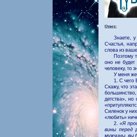
Ответ:
Знаете, 
Счастья, нап
слова из ваше
Поэтому т
оно не будет
человеку, то 
У меня же
1. С чего
Скажу, что эт
большинство,
детства», но
«притупляются
Силенок у них
«любить» ниче
2.
«Я про
вины перед 
мужчины, вы