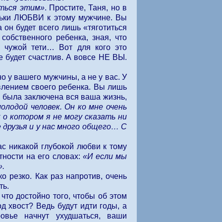
иться этим»
. Простите, Таня, но в
льки ЛЮБВИ к этому мужчине. Вы
а он будет всего лишь «тяготиться
собственного ребенка, зная, что
ди чужой тети… Вот для кого это
 будет счастлив. А вовсе НЕ ВЫ.
о у вашего мужчины, а не у вас. У
авлением своего ребенка. Вы лишь
е была заключена вся ваша жизнь,
олодой человек. Он ко мне очень
 о котором я не могу сказать ни
 друзья и у нас много общего… С
ас никакой глубокой любви к тому
ности на его словах:
«И если мы
».
о резко. Как раз напротив, очень
ть.
 что достойно того, чтобы об этом
д хвост? Ведь будут идти годы, а
овье начнут ухудшаться, ваши