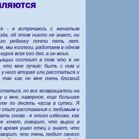
упляются
ая - я встречаюсь с женатым
да, об этом никто не знает, ни
его ребенку почти пять лет.
е, мы коллеги, работаем в одном
урсе всех его дел, а он моих.
уации состоит в том что я не
е что мне лучше: быть с ним и
 у него вторая или расстаться и
 так как он мне очень близкий
статься, но все возвращалось на
му и мне, наверное, еще большая
те по десять часов в сутки. Я
й опыт расставания с любимым и
ать снова - я этого избегаю, как
не хочет, говорит, что вырос в
ое время ушел отец и знает, что
оворит, что очень любит своего