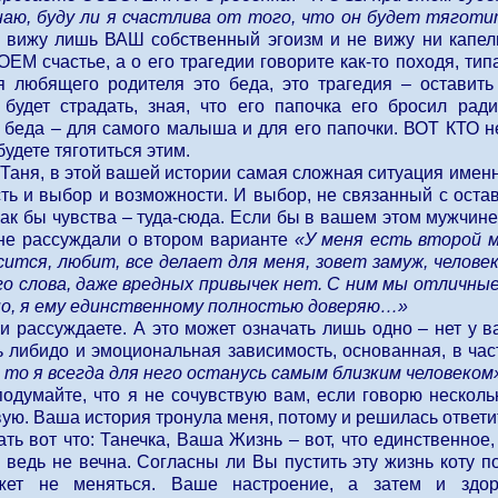
наю, буду ли я счастлива от того, что он будет тягот
я вижу лишь ВАШ собственный эгоизм и не вижу ни капе
ЕМ счастье, а о его трагедии говорите как-то походя, тип
я любящего родителя это беда, это трагедия – оставить 
 будет страдать, зная, что его папочка его бросил ра
да – для самого малыша и для его папочки. ВОТ КТО не
удете тяготиться этим.
 Таня, в этой вашей истории самая сложная ситуация именн
есть и выбор и возможности. И выбор, не связанный с ост
как бы чувства – туда-сюда. Если бы в вашем этом мужчин
 не рассуждали о втором варианте
«У меня есть второй м
ится, любит, все делает для меня, зовет замуж, человек
го слова, даже вредных привычек нет. С ним мы отличные
о, я ему единственному полностью доверяю…»
и рассуждаете. А это может означать лишь одно – нет у в
 либидо и эмоциональная зависимость, основанная, в част
 то я всегда для него останусь самым близким человеком
подумайте, что я не сочувствую вам, если говорю нескольк
ую. Ваша история тронула меня, потому и решилась ответи
ать вот что: Танечка, Ваша Жизнь – вот, что единственное,
 ведь не вечна. Согласны ли Вы пустить эту жизнь коту по
жет не меняться. Ваше настроение, а затем и здор