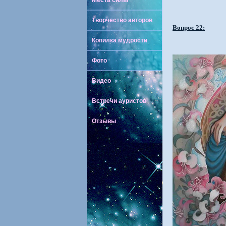
Места силы
Творчество авторов
Вопрос 22:
Копилка мудрости
Фото
Видео
Встречи ауристов
Отзывы