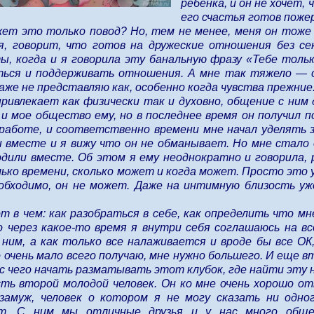
ребенка, и он не хочет,
его счастья готов поже
ет это только повод? Но, тем не менее, меня он тоже
, говорит, что готов на дружеские отношения без сек
, когда и я говорила эту банальную фразу «Тебе тольк
ься и поддерживать отношения. А мне так тяжело — 
даже не представляю как, особенно когда чувства прежние
привлекает как физически так и духовно, общение с ним
 и мое общество ему, но в последнее время он получил 
работе, и соответственно времени мне начал уделять 
вместе и я вижу что он не обманывает. Но мне стало 
дили вместе. Об этом я ему неоднократно и говорила, 
ько времени, сколько может и когда может. Просто это 
обходимо, он не может. Даже на интимную близость у
т в чем: как разобраться в себе, как определить что мн
 через какое-то время я внутри себя соглашаюсь на вс
ним, а как только все налаживается и вроде бы все ОК
 очень мало всего получаю, мне нужно большего. И еще 
 с чего начать разматывать этот клубок, где найти эту
сть второй молодой человек. Он ко мне очень хорошо от
замуж, человек о котором я не могу сказать ни одно
ет. С ним мы отличные друзья и у нас много общ