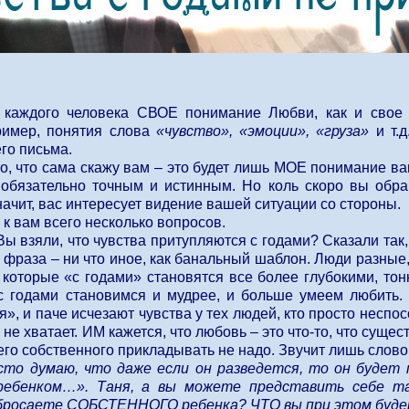
у каждого человека СВОЕ понимание Любви, как и свое
ример, понятия слова
«чувство», «эмоции», «груза»
и т.д
го письма.
о, что сама скажу вам – это будет лишь МОЕ понимание ваш
 обязательно точным и истинным. Но коль скоро вы обр
значит, вас интересует видение вашей ситуации со стороны.
 к вам всего несколько вопросов.
 Вы взяли, что чувства притупляются с годами? Сказали так
а фраза – ни что иное, как банальный шаблон. Люди разные,
 которые «с годами» становятся все более глубокими, тон
 с годами становимся и мудрее, и больше умеем любить. 
», и паче исчезают чувства у тех людей, кто просто несп
 не хватает. ИМ кажется, что любовь – это что-то, что сущес
го собственного прикладывать не надо. Звучит лишь слово 
сто думаю, что даже если он разведется, то он будет
ребенком…». Таня, а вы можете представить себе та
 бросаете СОБСТЕННОГО ребенка? ЧТО вы при этом буде