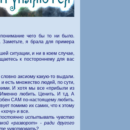
 понимание чего бы то ни было.
. Заметьте, я брала для примера
ей ситуации, и ни в коем случае,
ащаетесь к постороннему для вас
, словно аксиому какую-то выдали.
 и есть множество людей, по сути,
кими. И хотя мы все «прибыли из
Именно любить. Ценить. И т.д. А
особен САМ по-настоящему любить.
твует помимо их самих, что к этому
«хочу» и все.
 постоянно испытывать чувство
кой «разворот» - ради другого
те чувствовать?