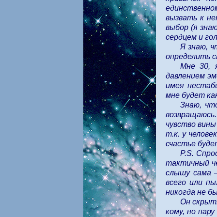
единственно
вызвать к не
выбор (я зна
сердцем и гол
Я знаю, ч
определить с
Мне 30, 
давлением эм
имея нестаб
мне будет ка
Знаю, чт
возвращаюсь
чувство вины
т.к. у челов
счастье буде
P.S. Cпр
тактичный че
слышу сама —
всего или пы
никогда не бы
Он скрытн
кому, но пар