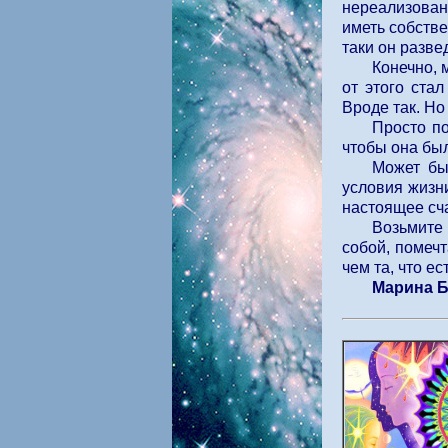
нереализован
иметь собстве
таки он разве
Конечно, 
от этого ста
Вроде так. Но
Просто по
чтобы она бы
Может бы
условия жизни
настоящее сча
Возьмите 
собой, помечт
чем та, что ес
Марина 