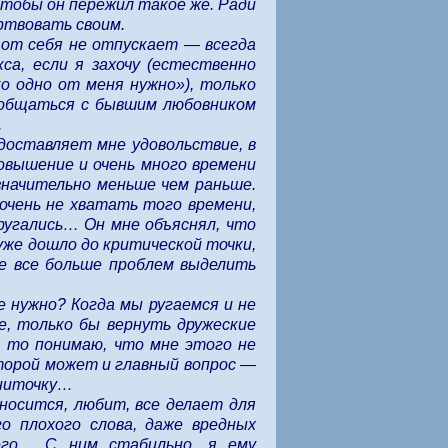
 чтобы он пережил такое же. Ради
ртвовать своим.
 от себя не отпускает — всегда
са, если я захочу (естественно
о одно от меня нужно»), только
общаться с бывшим любовником
.
 доставляет мне удовольствие, в
повышение и очень много времени
значительно меньше чем раньше.
очень не хватать того времени,
ругались… Он мне объяснял, что
уже дошло до критической точки,
же все больше проблем выделить
е нужно? Когда мы ругаемся и не
е, только бы вернуть дружеские
, то понимаю, что мне этого не
второй может и главный вопрос —
 ниточку…
носится, любит, все делает для
го плохого слова, даже вредных
его… С ним стабильно, я ему