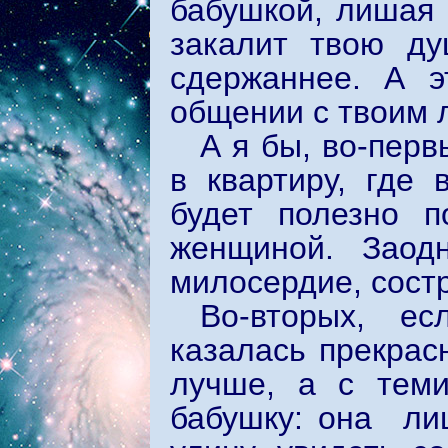
бабушкой, лишая 
закалит твою ду
сдержаннее. А э
общении с твоим
А я бы, во-пер
в квартиру, где
будет полезно 
женщиной. Заод
милосердие, сост
Во-вторых, е
казалась прекрас
лучше, а с теми
бабушку: она ли