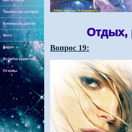
Места силы
Творчество авторов
Копилка мудрости
Отдых,
Фото
Вопрос 19:
Видео
Встречи ауристов
Отзывы