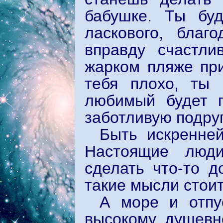
бабушке. Ты бу
ласкового, благ
вправду счастли
жарком пляже при
тебя плохо, ты 
любимый будет 
заботливую подруг
Быть искренне
Настоящие люди
сделать что-то д
такие мысли стоит
А море и отпу
высокому душевн