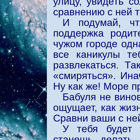
улицу, увидеть с
сравнению с ней 
И подумай, ч
поддержка родит
чужом городе одна
все каникулы те
развлекаться. Та
«смиряться». Ина
Ну как же! Море п
Бабуля не винов
ощущает, как жизн
Сравни ваши с не
У тебя будет 
станешь делать 