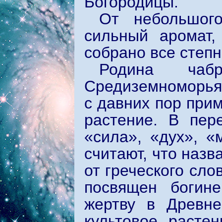
Богородицы.
От небольшого
сильный аромат,
собрано все степн
Родина чабр
Средиземноморья:
с давних пор при
растение. В пер
«сила», «дух», «
считают, что назв
от греческого сло
посвящен богин
жертву в Древне
культовое растен