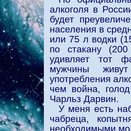
алкоголя в Росси
будет преувеличе
населения в сред
или 75 л водки (1
по стакану (20
удивляет тот ф
мужчины живу
употребления алк
чем война, голод
Чарльз Дарвин.
У меня есть на
чабреца, копытн
необходимыми мо