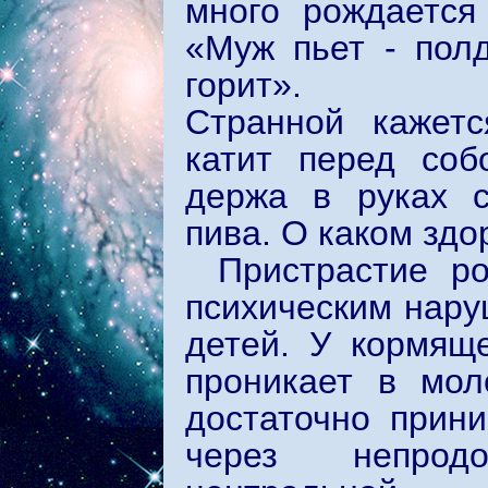
много рождается
«Муж пьет - полд
горит».
Странной кажетс
катит перед соб
держа в руках с
пива. О каком зд
Пристрастие р
психическим нару
детей. У кормящ
проникает в мол
достаточно прин
через непрод