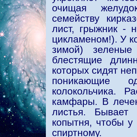
очищая желудо
семейству кирка
лист, грыжник - 
цикламеном!). У к
зимой) зеленые
блестящие длинн
которых сидят не
поникающие о
колокольчика. Р
камфары. В лечен
листья. Бывает 
копытня, чтобы у
спиртному.