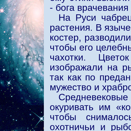
- бога врачевания
На Руси чабрец
растения. В языче
костер, разводили
чтобы его целебн
чахотки. Цвет
изображали на р
так как по преда
мужество и храбро
Средневеков
окуривать им «ко
чтобы снималос
охотничьи и рыб