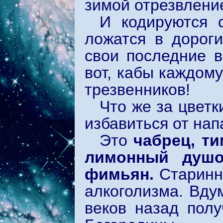
зимой отрезвление
И кодируются 
ложатся в дорог
свои последние в
вот, кабы каждом
трезвенников!
Что же за цвет
избавиться от нап
Это
чабрец, ти
лимонный душо
фимьян.
Старинн
алкоголизма. Вду
веков назад полу