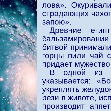
лова». Окуривал
страдающих чахот
запою».
Древние егип
бальзамировани
битвой принимали
горцы пили чай с
придает мужество
В одной из б
указывается: «Б
укреплять желудок
рези в животе, ис
производит аппет