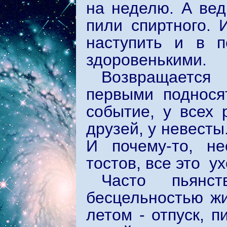
на неделю. А ве
пили спиртного. 
наступить и в п
здоровенькими.
Возвращается
первыми поднося
событие, у всех 
друзей, у невесты
И почему-то, н
тостов, все это у
Часто пьянс
бесцельностью жи
летом - отпуск, п