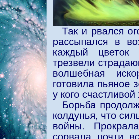
Так и рвался о
рассыпался в во
каждый цветок 
трезвели страдаю
волшебная иско
готовила пьяное 
у кого счастливой
Борьба продолж
колдунья, что сил
войны. Прокрал
сорвала почти в