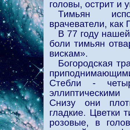
головы, острит и у
Тимьян испо
врачеватели, как 
В 77 году наше
боли тимьян отва
вискам».
Богородская тр
приподнимающими
Стебли - четыр
эллиптическими
Снизу они плот
гладкие. Цветки 
розовые, в голо