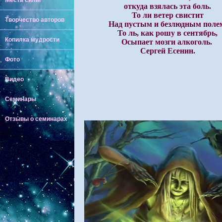
Места силы
откуда взялась эта боль.
То ли ветер свистит
Творчество авторов
Над пустым и безлюдным поле
То ль, как рошу в сентябрь,
Копилка мудрости
Осыпает мозги алкоголь.
Сергей Есенин.
Фото
Видео
Семинары
Отзывы о семинарах