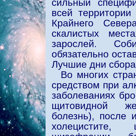
сильный специфи
всей территории
Крайнего Север
скалистых мест
зарослей. Со
обязательно оста
Лучшие дни сбора
Во многих стра
средством при ал
заболеваниях бро
щитовидной же
болезнь), после и
холецистите, 