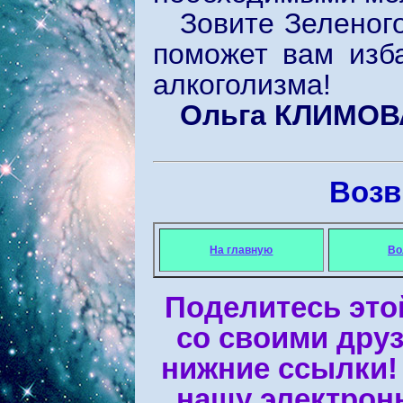
Зовите Зеленог
поможет вам изба
алкоголизма!
Ольга КЛИМОВ
Возв
На главную
Во
Поделитесь это
со своими дру
нижние ссылки!
нашу электрон