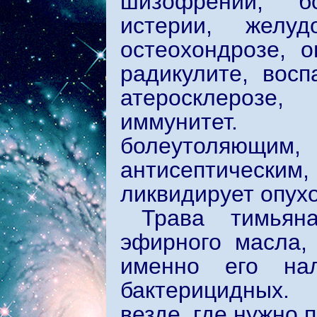
шизофрении, бо
истерии, желуд
остеохондрозе, о
радикулите, восп
атеросклерозе,
иммунитет. 
болеутоляющим, 
антисептически
ликвидирует опухо
Трава тимьян
эфирного масла,
именно его на
бактерицидных.
везде, где нужно 