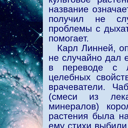
название означае
получил не слу
проблемы с дыхат
помогает.
Карл Линней, о
не случайно дал 
в переводе с л
целебных свойст
врачеватели. Ча
(смеси из лек
минералов) коро
растения была на
ему стихи выбили