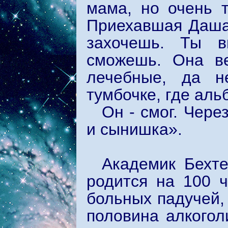
мама, но очень т
Приехавшая Даша
захочешь. Ты в
сможешь. Она ве
лечебные, да н
тумбочке, где ал
Он - смог. Чере
и сынишка».
Академик Бехте
родится на 100 ч
больных падучей, 
половина алкогол