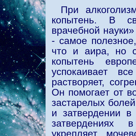
При алкоголиз
копытень. В с
врачебной науки»
- самое полезное,
что и аира, но 
копытень европ
успокаивает вс
растворяет, согр
Он помогает от в
застарелых болей
и затвердении в
затвердениях в
укрепляет мочев