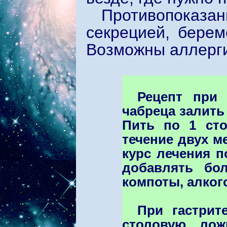
Противопоказ
секрецией, берем
Возможны аллерги
Рецепт при 
чабреца залить 
Пить по 1 сто
течение двух м
курс лечения п
добавлять бол
компоты, алког
При гастрит
столовую лож