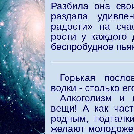
Разбила она сво
раздала удивле
радости» на сча
рости у каждого 
беспробудное пья
Горькая посло
водки - столько е
Алкоголизм и 
вещи! А как час
родным, подталки
желают молодожен