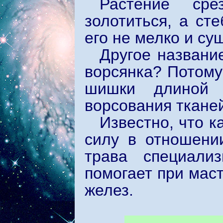
Растение сре
золотиться, а ст
его не мелко и суш
Другое названи
ворсянка? Потому
шишки длиной 
ворсования тканей
Известно, что 
силу в отношени
трава специали
помогает при маст
желез.