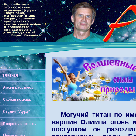
Главная
Архив рассылок
Скорая помощь
Студия "Аура"
Могучий титан по им
вершин Олимпа огонь и
Вопросы и ответы
поступком он разозли