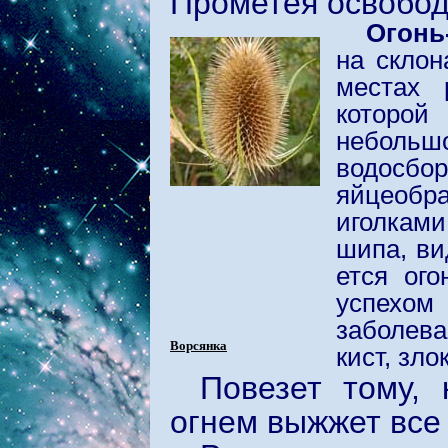
Прометея освобод
Огонь
на склон
местах 
которо
небольшо
водосбор
яйцеобр
иголкам
шипа, ви
ется ого
успехом
заболева
Ворсянка
кист, зл
Повезет тому, 
огнем выжжет все 