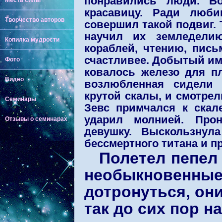
понравились люди. Бо
Места силы
красавицу. Ради люби
Творчество авторов
совершил такой подвиг. 
научил их земледелию
Копилка мудрости
кораблей, чтению, пись
счастливее. Добытый им 
Фото
ковалось железо для пл
Видео
возлюбленная сидели 
крутой скалы, и смотрел
Семинары
Зевс примчался к скал
ударил молнией. Про
Отзывы о семинарах
девушку. Выскользнул
бессмертного титана и п
Полетел пепел 
необыкновенные 
дотронуться, они
так до сих пор 