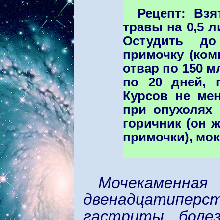
Рецепт:
Взя
травы на 0,5 л
Остудить до
примочку (ком
отвар по 150 м
по 20 дней, 
Курсов не мен
при опухолях
горичник (он 
примочки), мок
Мочекаменна
двенадцатипер
гастриты, боле