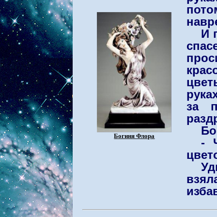
пото
навр
И 
спас
прос
крас
цвет
рука
за 
разд
Бо
Богиня Флора
- 
цвет
Уд
взял
избав