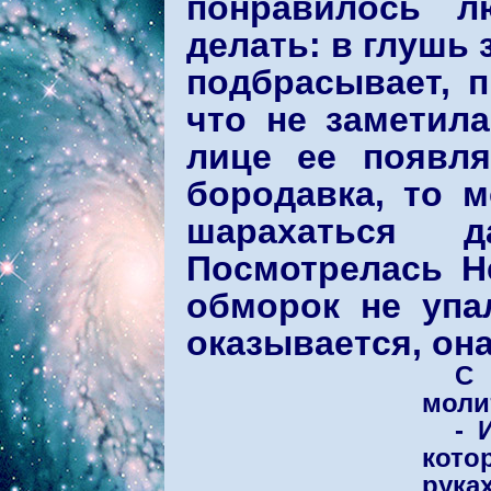
понравилось л
делать: в глушь 
подбрасывает, п
что не заметила
лице ее появля
бородавка, то м
шарахаться 
Посмотрелась Не
обморок не упа
оказывается, она
С 
моли
- 
кото
рука