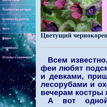
Места силы
Творчество авторов
Копилка мудрости
Фото
Цветущий чернокоре
Видео
Семинары
Отзывы о семинарах
Всем известно
феи любят подсм
и девками, при
лесорубами и ох
вечерам костры 
А вот одно