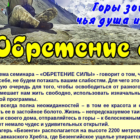
ема семинара – «ОБРЕТЕНИЕ СИЛЫ» - говорит о том, ч
себе, не будем потакать вашим слабостям. Для чего эт
ую очередь для того, чтобы освободиться от разного
о мешает нам жить свободно, использовать изначальн
ой программы.
всегда полна неожиданностей – в том ее красота и 
ь ее в застойное болото. Жизнь – непредсказуемое таи
ми своего дома, отправляйтесь в горы – к белоснежны
ет немало чудес и удивительных открытий.
герь «Безенги» располагается на высоте 2200 метров
авказского Хребта, где Безенгийское ущелье упираетс