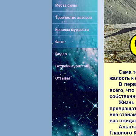
Места силы
Творчество авторов
Копилка мудрости
Фото
Видео
Встречи ауристов
Сама т
жалость к 
Отзывы
В перв
всего, чт
собственн
Жизнь 
превращат
нее стена
вас ожида
Альпла
Главного К