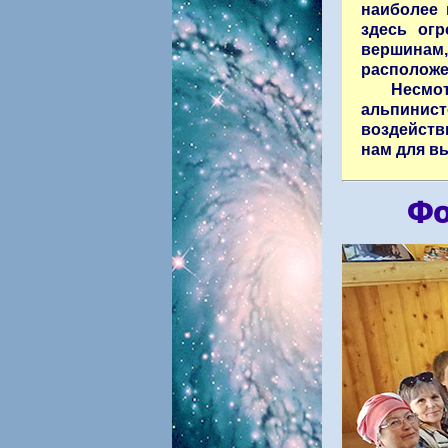
наиболее 
здесь ог
вершинам,
расположе
Несмо
альпинист
воздействи
нам для в
Фо