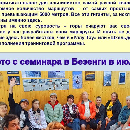
притягательное для альпинистов самой разной квал
ромное количество маршрутов – от самых простых
 превышающим 5000 метров. Все эти гиганты, за искл
ны именно здесь.
тря на свою суровость – горы очаруют вас свое
ов у нас разработаны свои маршруты. И опять же д
е здесь более жесткое, чем в «Уллу-Тау» или «Шхельд
ыполнения тренинговой программы.
то с семинара в Безенги в ию