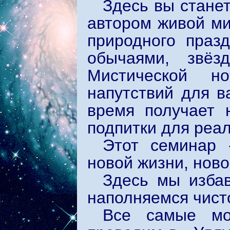
Здесь вы стане
автором живой ми
природного праз
обычаями, звёз
Мистической н
напутствий для в
время получает 
подпитки для реа
Этот семинар 
новой жизни, ново
Здесь мы избав
наполняемся чист
Все самые мо