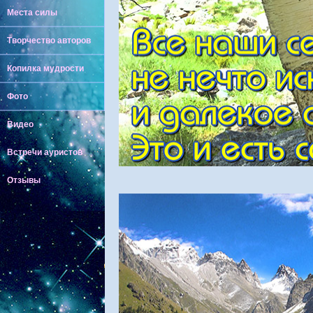
Места силы
Творчество авторов
Копилка мудрости
Фото
Видео
Встречи ауристов
Отзывы