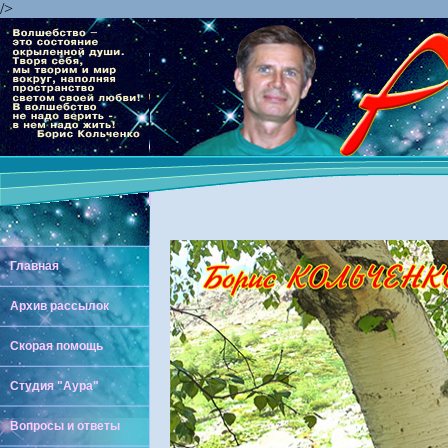
/>
Главная
Архив рассылок
Скорая помощь
Студия "Аура"
Вопросы и ответы