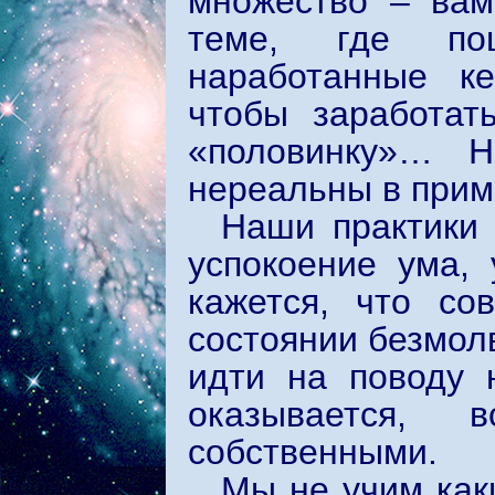
множество – вам
теме, где пош
наработанные ке
чтобы заработат
«половинку»… Н
нереальны в прим
Наши практики
успокоение ума,
кажется, что со
состоянии безмолв
идти на поводу 
оказывается,
собственными.
Мы не учим как