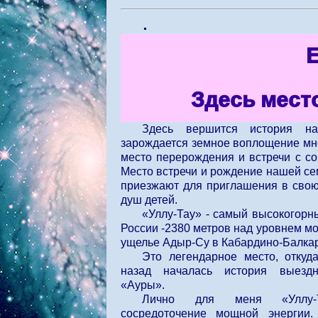
.
Здесь мест
Здесь вершится история н
зарождается земное воплощение мн
место перерождения и встречи с с
Место встречи и рождение нашей сем
приезжают для приглашения в свою
душ детей.
«Уллу-Тау» - самый высокогорн
России -2380 метров над уровнем мо
ущелье Адыр-Су в Кабардино-Балка
Это легендарное место, откуд
назад началась история выезд
«Ауры».
Лично для меня «Уллу
сосредоточение мощной энергии.