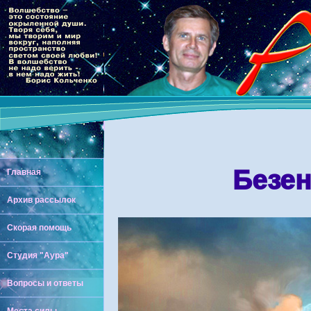
Безен
Главная
Архив рассылок
Скорая помощь
Студия "Аура"
Вопросы и ответы