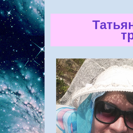
Татья
т