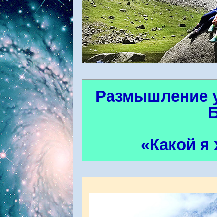
Размышление у
Б
«Какой я