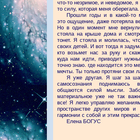
что-то незримое, и неведомое, я
то силу, которая меня оберегала.
Прошли годы и в какой-то 
это ощущение, даже потеряла в
Но в один момент мне вернули 
стояла на крыше дома и смотре
тонет. Я стояла и молилась, чт
своих детей. И вот тогда я задум
кто возьмет нас за руку и ска
куда нам идти, приводит нужны
точно знаю. где находится это м
мечты. Ты только протяни свои 
Я уже другая. Я шаг за ша
самосознания поднимаюсь 
общаются силой мысли. Забо
материальное уже не так важн
все! Я легко управляю желания
пространстве других миров и
гармонии с собой и этим прекра
Елена БОГУС