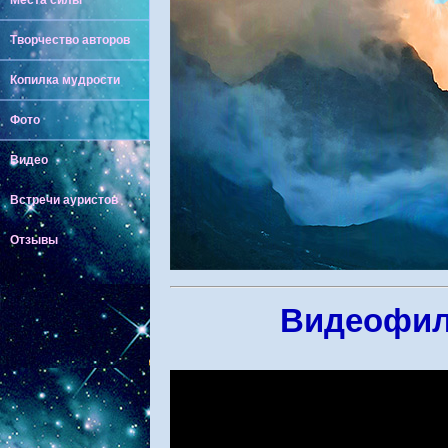
Места силы
Творчество авторов
Копилка мудрости
Фото
Видео
Встречи ауристов
Отзывы
Видеофиль