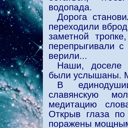
водопада.
Дорога станов
переходили вброд
заметной тропке
перепрыгивали с 
верили...
Наши, доселе 
были услышаны. М
В единодуши
славянскую мол
медитацию слов
Открыв глаза по
поражены мощным 