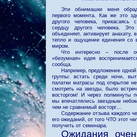
Эти обнимашки меня обра
первого момента. Как же это зд
другого человека, прикасаясь
сердцу другого человека. Это
объединяет, активирует анахату, 
тепло и ощущение единения со
миром.
Что интересно – после о
«безумная» идея воспринимаетс
сообща.
Например, предложение одной
группы: встать среди ночи, вы
палатки матрасы под открытое не
смотреть на звезды, было встре
восторгом! И через полминуты п
мы впечатлялись звездным небом
чем не сравнимый восторг…
Содержание отзыва каждого че
его ожиданий, от того ЧТО этот ч
получить от семинара.
Ожидания очен