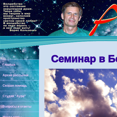
Семинар в Бе
Главная
Архив рассылок
Скорая помощь
Студия "Аура"
Вопросы и ответы