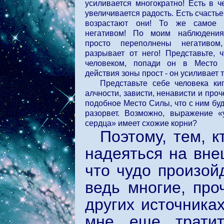
усиливается многократно! Есть в ч
увеличивается радость. Есть счастье
возрастают они! То же самое 
негативом! По моим наблюдени
просто переполнены негативо
разрывает от него! Представьте, 
человеком, попади он в Место
действия зоны прост - он усиливает то
Представьте себе человека ки
алчности, зависти, ненависти и про
подобное Место Силы, что с ним буд
разорвет. Возможно, выражение 
сердца» имеет схожие корни?
Поэтому, тем, 
надеяться на вне
что чудо произой
ведь многие, про
других источника
мне еще тратит