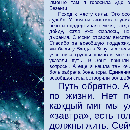
Именно там я говорила «До в
Безенги.
Поход к месту силы. Это осо
судьбе. Утром на занятиях я увид
вело и поддерживало меня, когда
дойду, когда уже казалось, н
дыхания. С моим страхом высоты 
Спасибо за всеобщую поддержку
мы были у Входа в Зону, я хотела
участника группы помогли мне н
указали путь. В Зоне пришл
вопросы. А еще я нашла там о
боль забрала Зона, горы. Единени
всеобщая сила сотворили волшеб
Путь обратно. 
по жизни. Нет п
каждый миг мы уж
«завтра», есть то
должны жить. Сейч