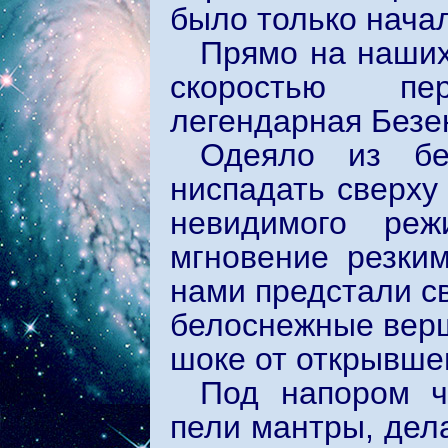
было только начал
Прямо на наших
скоростью пе
легендарная Безе
Одеяло из бе
ниспадать сверху 
невидимого реж
мгновение резки
нами предстали с
белоснежные вер
шоке от открывше
Под напором ч
пели мантры, дел