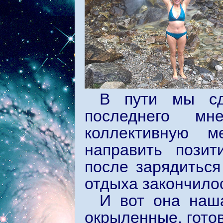
В пути мы сд
последнего мн
коллективную м
направить позит
после зарядиться
отдыха закончило
И вот она наш
окрыленные, гото