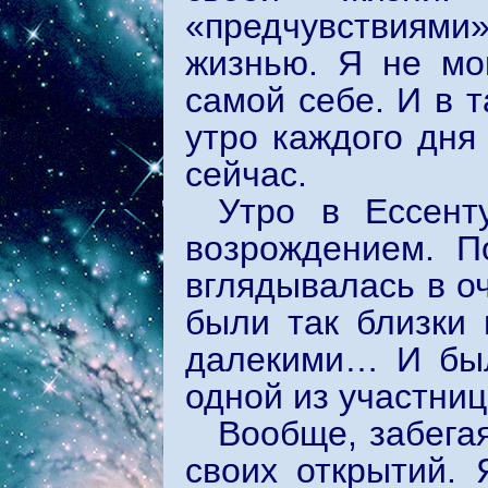
«предчувствиям
жизнью. Я не мо
самой себе. И в 
утро каждого дня
сейчас.
Утро в Ессент
возрождением. П
вглядывалась в оч
были так близки 
далекими… И бы
одной из участниц
Вообще, забегая
своих открытий. 