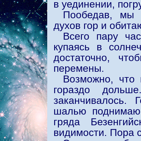
в уединении, погр
Пообедав, мы 
духов гор и обит
Всего пару ча
купаясь в солне
достаточно, что
перемены.
Возможно, что
гораздо дольш
заканчивалось. 
шалью поднимающ
гряда Безенгий
видимости. Пора 