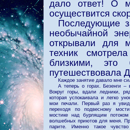
дало ответ! О 
осуществится скор
Последующие з
необычайной эне
открывали для м
техник смотрел
близкими, это
путешествовала 
Каждое занятие давало мне си
А теперь о горах. Безенги –
Вокруг горы, вдали ледники, ря
которая успокаивала и легко ун
мои печали. Первый раз я увид
переходя по подвесному мости
мостике над бурлящим потоком
волшебных приютов для меня. Пр
парите. Именно такое чувство