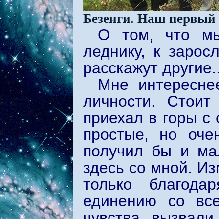
Безенги. Наш первый 
О том, что мы
леднику, к зарос
расскажут другие..
Мне интересне
личности. Стоит
приехал в горы с
простые, но оче
получил бы и ма
здесь со мной. И
только благода
единению со все
чувства вызвал