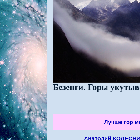
Безенги. Горы укутыв
Лучше гор м
Анатолий КОЛЕСН