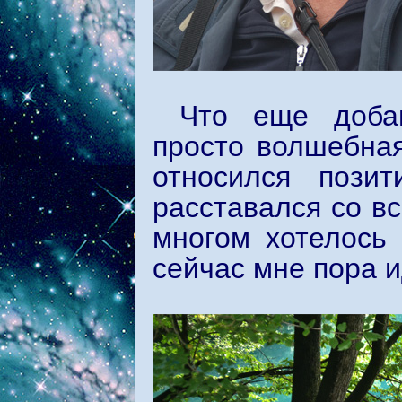
Что еще добав
просто волшебная
относился пози
расставался со в
многом хотелось 
сейчас мне пора и