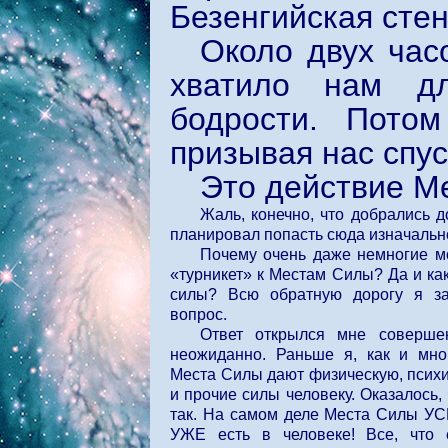
Безенгийская сте
Около двух час
хватило нам д
бодрости. Потом
призывая нас спус
Это действие М
Жаль, конечно, что добрались до
планировал попасть сюда изначальн
Почему очень даже немногие мо
«турникет» к Местам Силы? Да и ка
силы? Всю обратную дорогу я за
вопрос.
Ответ открылся мне соверше
неожиданно. Раньше я, как и мног
Места Силы дают физическую, псих
и прочие силы человеку. Оказалось, 
так. На самом деле Места Силы У
УЖЕ есть в человеке! Все, что 