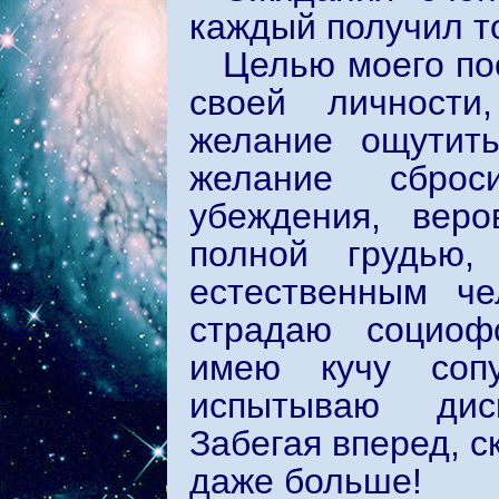
каждый получил то
Целью моего по
своей личности
желание ощутить
желание сброс
убеждения, веро
полной грудью,
естественным че
страдаю социоф
имею кучу сопу
испытываю диск
Забегая вперед, ск
даже больше!