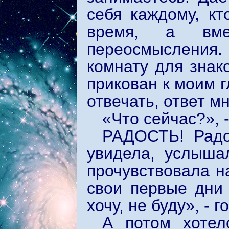
себя каждому, кт
время, а вм
переосмысления.
комнату для знак
прикован к моим 
отвечать, ответ м
«Что сейчас?», 
РАДОСТЬ! Радо
увидела, услыша
прочувствовала н
свои первые дни
хочу, не буду», - г
А потом хотел