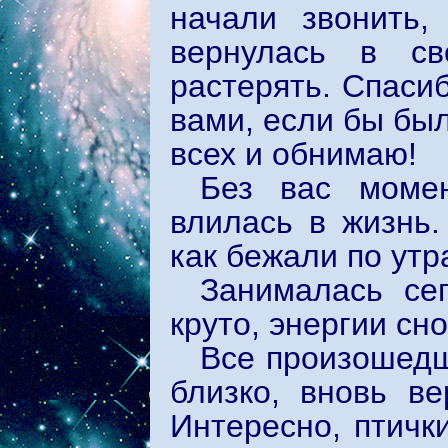
начали звонить,
вернулась в св
растерять. Спаси
вами, если бы был
всех и обнимаю!
Без вас момен
влилась в жизнь.
как бежали по утр
Занималась сег
круто, энергии сн
Все произошедш
близко, вновь ве
Интересно, птичк