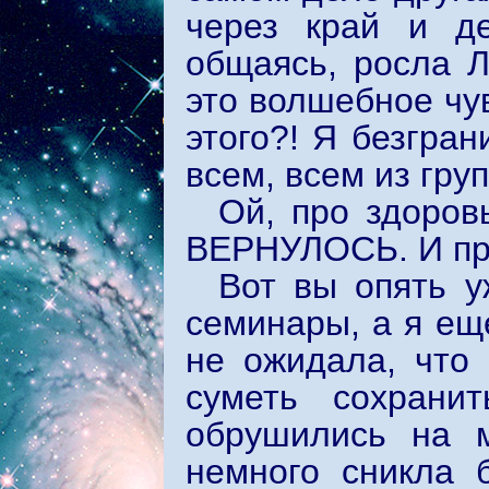
через край и де
общаясь, росла Л
это волшебное чу
этого?! Я безгра
всем, всем из гру
Ой, про здоров
ВЕРНУЛОСЬ. И пр
Вот вы опять у
семинары, а я еще
не ожидала, что 
суметь сохрани
обрушились на 
немного сникла 