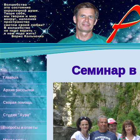
Семинар в 
Главная
Архив рассылок
Скорая помощь
Студия "Аура"
Вопросы и ответы