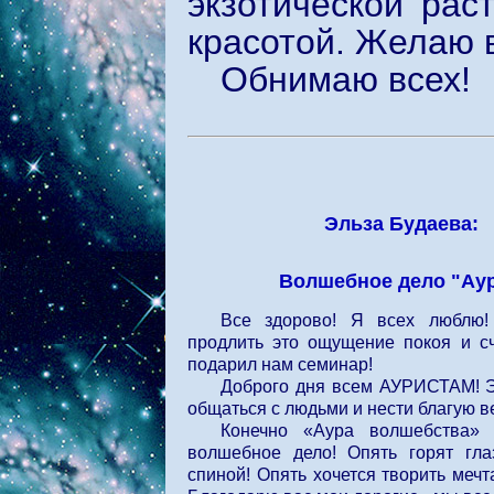
экзотической рас
красотой. Желаю в
Обнимаю всех!
Эльза Будаева:
Волшебное дело "Ау
Все здорово! Я всех люблю!
продлить это ощущение покоя и сч
подарил нам семинар!
Доброго дня всем АУРИСТАМ! Эт
общаться с людьми и нести благую в
Конечно «Аура волшебства» 
волшебное дело! Опять горят гла
спиной! Опять хочется творить мечта