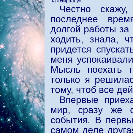
на «Нирвану».
Честно скажу,
последнее врем
долгой работы за 
ходить, знала, 
придется спускат
меня успокаивали
Мысль поехать т
только я решилас
тому, чтоб все де
Впервые приех
мир, сразу же с
события. В первы
самом деле друга