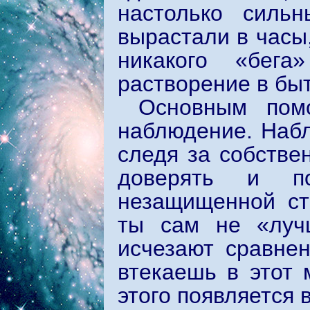
настолько силь
вырастали в часы
никакого «бег
растворение в бы
Основным пом
наблюдение. Набл
следя за собстве
доверять и по
незащищенной ст
ты сам не «луч
исчезают сравнен
втекаешь в этот 
этого появляется 