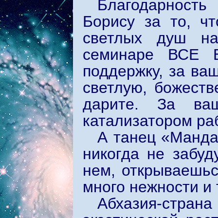
Благодарность
Борису за то, чт
светлых душ на
семинаре ВСЕ
поддержку, за ва
светлую, божеств
дарите. За ваш
катализатором ра
А танец «Манда
никогда не забуд
нем, открываешьс
много нежности и 
Абхазия-стра