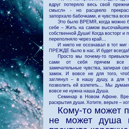
вдруг потеряло весь свой прежни
смысл» - но расцвело прекрас
запорхало бабочками, и чувства все
Это было ВРЕМЯ, когда можно 
себе – Жить на самом высочайшем
собственной Души! Когда восторг и 
переполняло через край…
И никто не осознавал в тот миг 
ПРЕЖДЕ было в нас. И будет всегда!
Просто мы почему-то привыкли
сами от себя прячем все 
замечательные чувства, запирая св
замок. И вовсе не для того, что
заглянул – в нашу душу, а для т
позволить ей взлететь… Мы думае
вовсе не нужна наша Душа.
Семинар в Новом Афоне. Вре
раскрытия души. Хотите, верьте – хот
Кому-то может п
не может душа в