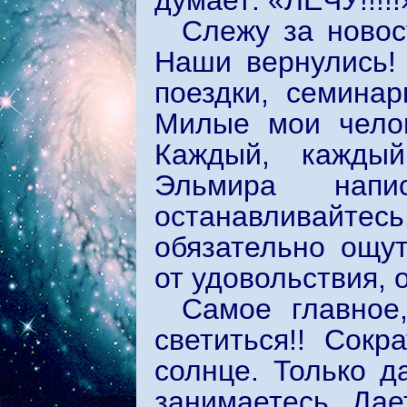
думает: «ЛЕЧУ!!!!
Слежу за новос
Наши вернулись! 
поездки, семинар
Милые мои челов
Каждый, кажды
Эльмира напи
останавливайтесь
обязательно ощу
от удовольствия, 
Самое главное
светиться!! Сокр
солнце. Только д
занимаетесь. Дае