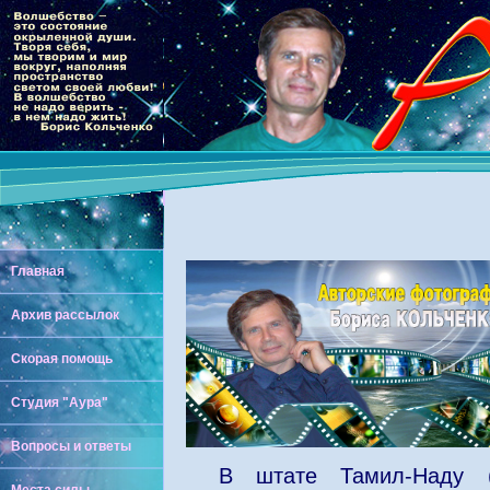
Главная
Архив рассылок
Скорая помощь
Студия "Аура"
Вопросы и ответы
В штате Тамил-Наду 