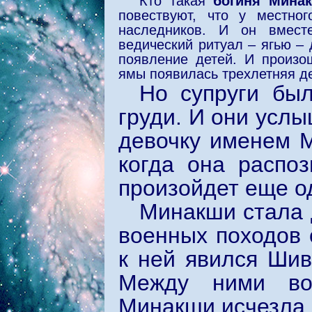
Кто такая
богиня Мина
повествуют, что у местно
наследников. И он вмес
ведический ритуал – ягью –
появление детей. И произо
ямы появилась трехлетняя д
Но супруги бы
груди. И они услы
девочку именем М
когда она распоз
произойдет еще о
Минакши стала 
военных походов 
к ней явился Шив
Между ними во
Минакши исчезл