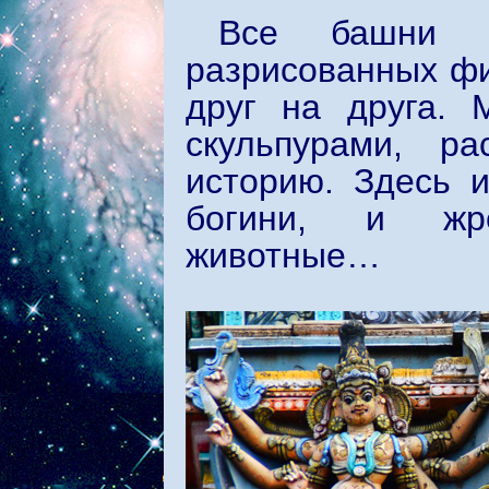
Все башни п
разрисованных фи
друг на друга. 
скульпурами, р
историю. Здесь 
богини, и жре
животные…