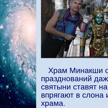
Храм Минакши о
празднований даж
святыни ставят на
впрягают в слона
храма.