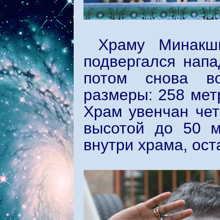
Храму Минакш
подвергался напа
потом снова во
размеры: 258 мет
Храм увенчан че
высотой до 50 м
внутри храма, ос