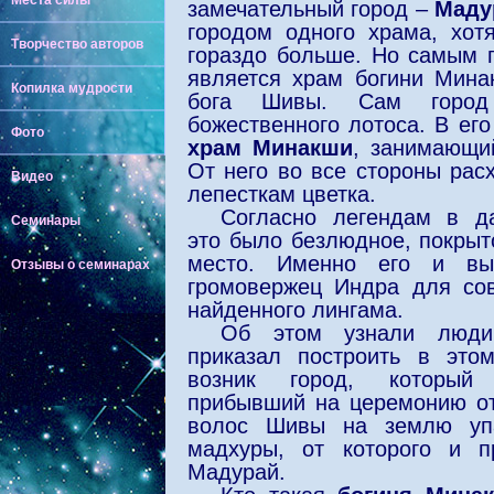
Места силы
замечательный город –
Маду
городом одного храма, хот
Творчество авторов
гораздо больше. Но самым 
является храм богини Мина
Копилка мудрости
бога Шивы. Сам город
божественного лотоса. В ег
Фото
храм Минакши
, занимающи
От него во все стороны рас
Видео
лепесткам цветка.
Согласно легендам в д
Семинары
это было безлюдное, покры
место. Именно его и вы
Отзывы о семинарах
громовержец Индра для со
найденного лингама.
Об этом узнали люди
приказал построить в это
возник город, который
прибывший на церемонию от
волос Шивы на землю уп
мадхуры, от которого и п
Мадурай.