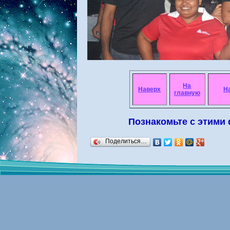
На
Наверх
Н
главную
Познакомьте с этими
Поделиться…