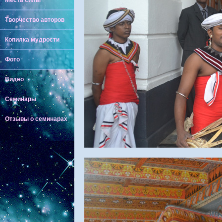
Места силы
Творчество авторов
Копилка мудрости
Фото
Видео
Семинары
Отзывы о семинарах